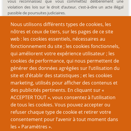
vous reconnaissez que vous commettez délibérément une
violation des lois sur le droit d’auteur, c’est-à-dire un acte illégal
passible de poursuites judiciaires.
Nous utilisons différents types de cookies, les
nôtres et ceux de tiers, sur les pages de ce site
web : les cookies essentiels, nécessaires au
fonctionnement du site ; les cookies fonctionnels,
Recherche
qui améliorent votre expérience utilisateur ; les
cookies de performance, qui nous permettent de
générer des données agrégées sur l’utilisation du
site et d’établir des statistiques ; et les cookies
Nom d'utilisateur
marketing, utilisés pour afficher des contenus et
des publicités pertinents. En cliquant sur «
ACCEPTER TOUT », vous consentez à l’utilisation
Mot de passe
de tous les cookies. Vous pouvez accepter ou
refuser chaque type de cookie et retirer votre
consentement pour l’avenir à tout moment dans
les « Paramètres ».