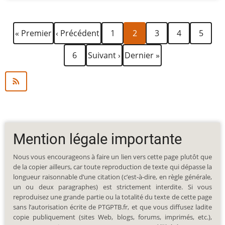
Première
Page
Page
Page
Page
Page
Page
Pagination
« Premier
‹ Précédent
1
2
3
4
5
page
précédente
courante
Page
Page
Dernière
6
Suivant ›
Dernier »
suivante
page
Mention légale importante
Nous vous encourageons à faire un lien vers cette page plutôt que
de la copier ailleurs, car toute reproduction de texte qui dépasse la
longueur raisonnable d’une citation (c’est-à-dire, en règle générale,
un ou deux paragraphes) est strictement interdite. Si vous
reproduisez une grande partie ou la totalité du texte de cette page
sans l’autorisation écrite de PTGPTB.fr, et que vous diffusez ladite
copie publiquement (sites Web, blogs, forums, imprimés, etc.),