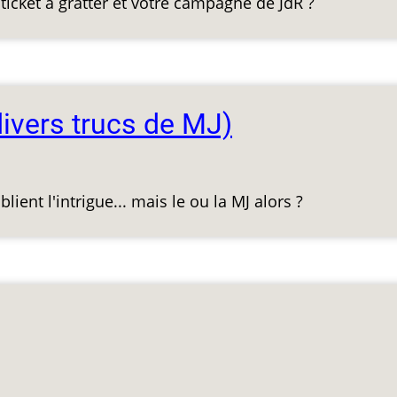
 ticket à gratter et votre campagne de JdR ?
divers trucs de MJ)
ient l'intrigue... mais le ou la MJ alors ?