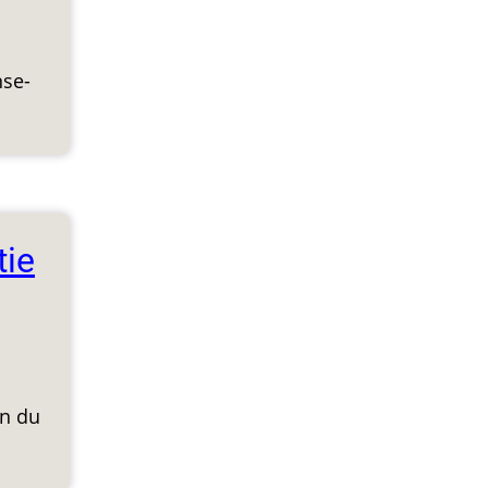
nse-
tie
on du