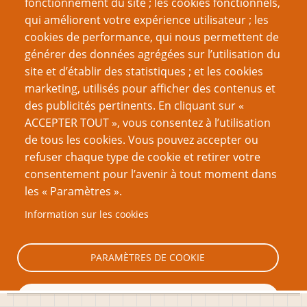
fonctionnement du site ; les cookies fonctionnels,
Recherche
qui améliorent votre expérience utilisateur ; les
cookies de performance, qui nous permettent de
générer des données agrégées sur l’utilisation du
site et d’établir des statistiques ; et les cookies
Nom d'utilisateur
marketing, utilisés pour afficher des contenus et
des publicités pertinents. En cliquant sur «
ACCEPTER TOUT », vous consentez à l’utilisation
Mot de passe
de tous les cookies. Vous pouvez accepter ou
refuser chaque type de cookie et retirer votre
consentement pour l’avenir à tout moment dans
les « Paramètres ».
Information sur les cookies
Créer un nouveau compte
Réinitialiser votre mot de passe
PARAMÈTRES DE COOKIE
TOUT REFUSER