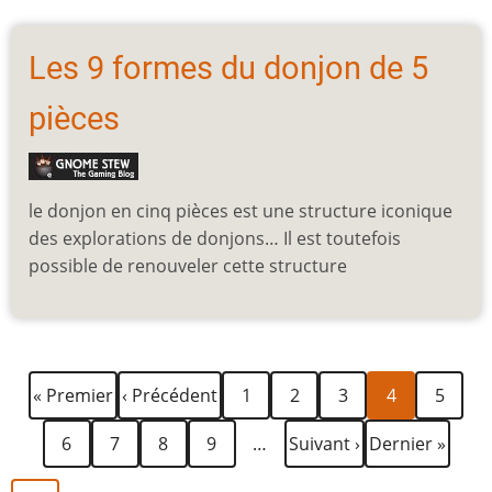
Les 9 formes du donjon de 5
pièces
le donjon en cinq pièces est une structure iconique
des explorations de donjons… Il est toutefois
possible de renouveler cette structure
Première
Page
Page
Page
Page
Page
Page
Pagination
« Premier
‹ Précédent
1
2
3
4
5
page
précédente
courante
Page
Page
Page
Page
Page
Dernière
6
7
8
9
…
Suivant ›
Dernier »
suivante
page