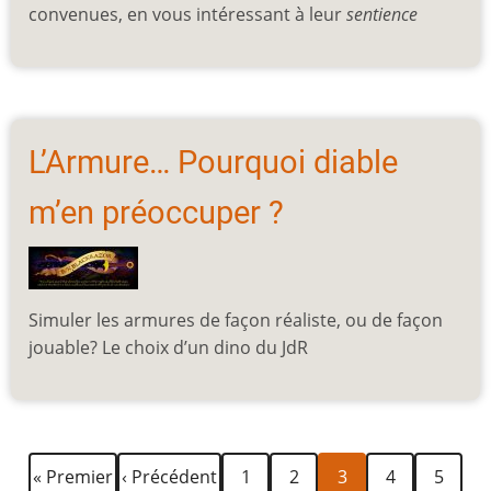
convenues, en vous intéressant à leur
sentience
L’Armure… Pourquoi diable
m’en préoccuper ?
Simuler les armures de façon réaliste, ou de façon
jouable? Le choix d’un dino du JdR
Première
Page
Page
Page
Page
Page
Page
Pagination
« Premier
‹ Précédent
1
2
3
4
5