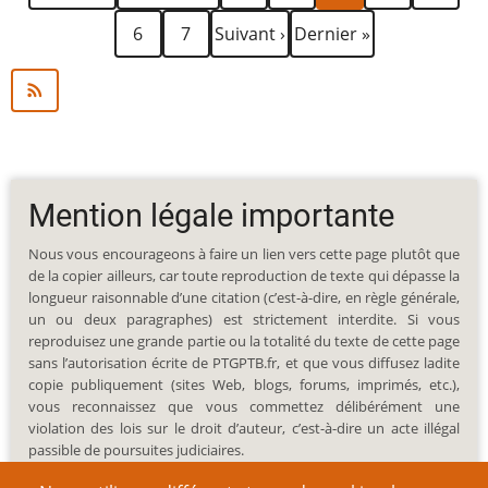
page
précédente
courante
Page
Page
Page
Dernière
6
7
Suivant ›
Dernier »
suivante
page
Mention légale importante
Nous vous encourageons à faire un lien vers cette page plutôt que
de la copier ailleurs, car toute reproduction de texte qui dépasse la
longueur raisonnable d’une citation (c’est-à-dire, en règle générale,
un ou deux paragraphes) est strictement interdite. Si vous
reproduisez une grande partie ou la totalité du texte de cette page
sans l’autorisation écrite de PTGPTB.fr, et que vous diffusez ladite
copie publiquement (sites Web, blogs, forums, imprimés, etc.),
vous reconnaissez que vous commettez délibérément une
violation des lois sur le droit d’auteur, c’est-à-dire un acte illégal
passible de poursuites judiciaires.