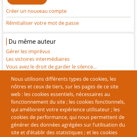
Créer un nouveau compte
Réinitialiser votre mot de passe
Du même auteur
Gérer les imprévus
Les victoires intermédiaires
Vous avez le droit de garder le silence…
Intenses
Nous utilisons différents types de cookies, les
Blessures
nôtres et ceux de tiers, sur les pages de ce site
Funérailles
web : les cookies essentiels, nécessaires au
Histoire des Points de Vie
fonctionnement du site ; les cookies fonctionnels,
Le festin de Javan
qui améliorent votre expérience utilisateur ; les
Les Pactes avec le Diable
cookies de performance, qui nous permettent de
Moralité et conséquences : les fondamentaux oubliés.
générer des données agrégées sur l’utilisation du
site et d’établir des statistiques ; et les cookies
Page
Pagination
1
››