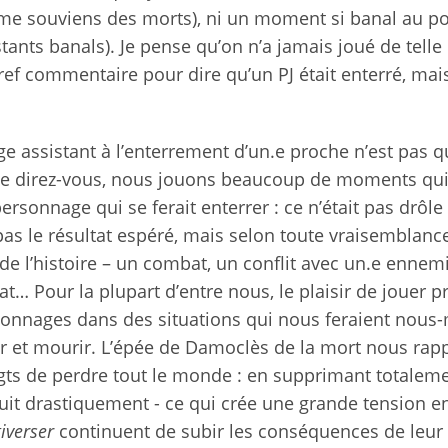
je me souviens des morts), ni un moment si banal au p
ants banals). Je pense qu’on n’a jamais joué de telle
ref commentaire pour dire qu’un PJ était enterré, mais 
ge assistant à l’enterrement d’un.e proche n’est pas 
e direz-vous, nous jouons beaucoup de moments qui
rsonnage qui se ferait enterrer : ce n’était pas drôle
pas le résultat espéré, mais selon toute vraisemblance
e l’histoire – un combat, un conflit avec un.e ennemi
… Pour la plupart d’entre nous, le plaisir de jouer p
rsonnages dans des situations qui nous feraient nou
er et mourir. L’épée de Damoclès de la mort nous rapp
gts de perdre tout le monde : en supprimant totaleme
duit drastiquement - ce qui crée une grande tension en
iverser
continuent de subir les conséquences de leur