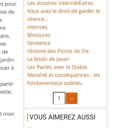
Les victoires intermédiaires
es pour
Vous avez le droit de garder le
ose de
silence…
a
Intenses
ons
Blessures
 ans,
Sentience
nte
Histoire des Points de Vie
e de
Le festin de Javan
 jardin
Les Pactes avec le Diable
buer à
Moralité et conséquences : les
fondamentaux oubliés.
partir
etite.
Pagination
Page
1
››
suivante
it mon
VOUS AIMEREZ AUSSI