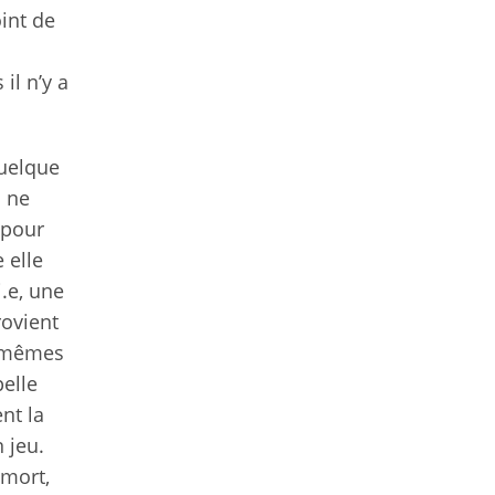
oint de
il n’y a
quelque
 ne
 pour
 elle
.e, une
rovient
s-mêmes
elle
nt la
 jeu.
 mort,