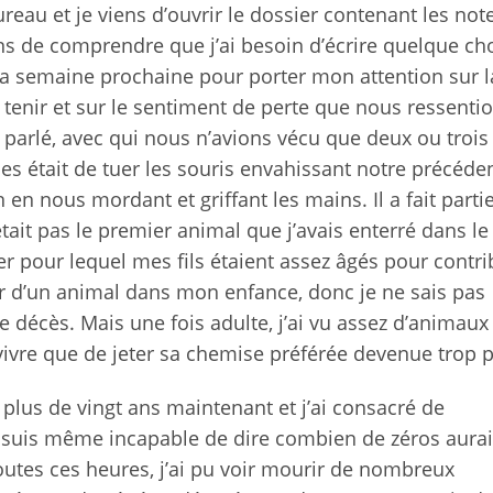
eau et je viens d’ouvrir le dossier contenant les not
iens de comprendre que j’ai besoin d’écrire quelque ch
à la semaine prochaine pour porter mon attention sur l
enir et sur le sentiment de perte que nous ressenti
 parlé, avec qui nous n’avions vécu que deux ou trois
ies était de tuer les souris envahissant notre précéde
en nous mordant et griffant les mains. Il a fait parti
tait pas le premier animal que j’avais enterré dans le
er pour lequel mes fils étaient assez âgés pour contri
er d’un animal dans mon enfance, donc je ne sais pas
décès. Mais une fois adulte, j’ai vu assez d’animaux 
à vivre que de jeter sa chemise préférée devenue trop p
 plus de vingt ans maintenant et j’ai consacré de
e suis même incapable de dire combien de zéros aura
utes ces heures, j’ai pu voir mourir de nombreux