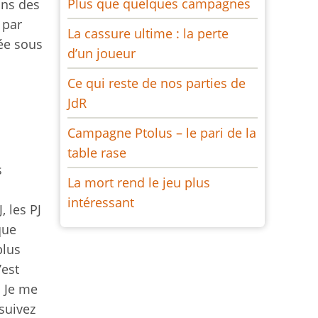
Plus que quelques campagnes
ans des
 par
La cassure ultime : la perte
tée sous
d’un joueur
Ce qui reste de nos parties de
JdR
Campagne Ptolus – le pari de la
table rase
s
La mort rend le jeu plus
intéressant
 les PJ
que
plus
’est
. Je me
suivez