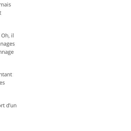
amais
t
Oh, il
onnages
onnage
ntant
nes
rt d’un