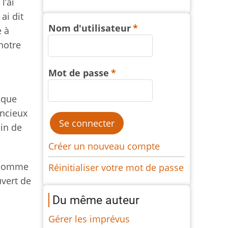
l’ai
 ai dit
Nom d'utilisateur
e à
 notre
Mot de passe
lque
encieux
oin de
Créer un nouveau compte
n comme
Réinitialiser votre mot de passe
uvert de
Du même auteur
Gérer les imprévus