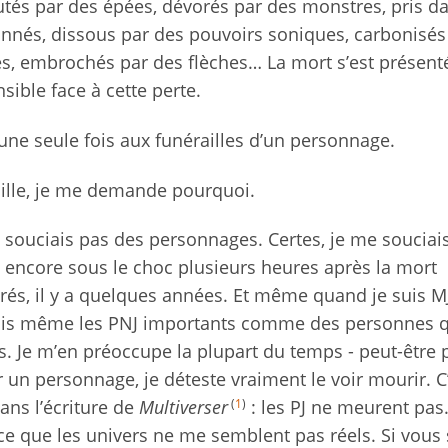
tés par des épées, dévorés par des monstres, pris d
onnés, dissous par des pouvoirs soniques, carbonisés
diés, embrochés par des flèches… La mort s’est présen
nsible face à cette perte.
une seule fois aux funérailles d’un personnage.
mille, je me demande pourquoi.
e souciais pas des personnages. Certes, je me souciai
 encore sous le choc plusieurs heures après la mort
s, il y a quelques années. Et même quand je suis MJ,
ois même les PNJ importants comme des personnes 
. Je m’en préoccupe la plupart du temps - peut-être 
er un personnage, je déteste vraiment le voir mourir. C
(
1
)
ans l’écriture de
Multiverser
: les PJ ne meurent pas
ce que les univers ne me semblent pas réels. Si vous 