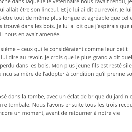
oche dans laquelle le vétérinaire nous l’avait rendu, je 
llait être son linceul. Et je lui ai dit au revoir. Je lui
t-être tout de même plus longue et agréable que cell
ns trouvé dans les bois. Je lui ai dit que j’espérais que
u’il nous en avait amenée.
oisième – ceux qui le considéraient comme leur petit
 dire au revoir. Je crois que le plus grand a dit que
 perdu dans les bois. Mon plus jeune fils est resté sil
vaincu sa mère de l’adopter à condition qu’il prenne s
 déposé dans la tombe, avec un éclat de brique du jardi
ierre tombale. Nous l’avons ensuite tous les trois reco
ncore un moment, avant de retourner à notre vie