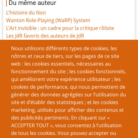
Du même auteur
L’histoire du Non
Wanton Role-Playing (WaRP) System
L’Art invisible : un cadre pour la critique rôliste
Les JdR favoris des auteurs de JdR
Fausses pistes et comptes à rebours
Nous utilisons différents types de cookies, les
Les facteurs de distinction
nôtres et ceux de tiers, sur les pages de ce site
Internet est votre antisèche
web : les cookies essentiels, nécessaires au
Méchantes vérités sur les boniments
fonctionnement du site ; les cookies fonctionnels,
Selon mon bon vouloir
qui améliorent votre expérience utilisateur ; les
Quand la planification tourne à la baston
cookies de performance, qui nous permettent de
générer des données agrégées sur l’utilisation du
Page
Pagination
1
››
site et d’établir des statistiques ; et les cookies
suivante
marketing, utilisés pour afficher des contenus et
VOUS AIMEREZ AUSSI
des publicités pertinents. En cliquant sur «
ACCEPTER TOUT », vous consentez à l’utilisation
Débarrassez vos monstres du validisme
de tous les cookies. Vous pouvez accepter ou