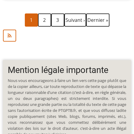
Page
Page
Page
Page
Dernière
Pagination
1
2
3
Suivant ›
Dernier »
courante
suivante
page
Mention légale importante
Nous vous encourageons à faire un lien vers cette page plutôt que
de la copier ailleurs, car toute reproduction de texte qui dépasse la
longueur raisonnable d’une citation (c’est-à-dire, en règle générale,
un ou deux paragraphes) est strictement interdite. Si vous
reproduisez une grande partie ou la totalité du texte de cette page
sans l’autorisation écrite de PTGPTB.fr, et que vous diffusez ladite
copie publiquement (sites Web, blogs, forums, imprimés, etc.),
vous reconnaissez que vous commettez délibérément une
violation des lois sur le droit d’auteur, c’est-à-dire un acte illégal