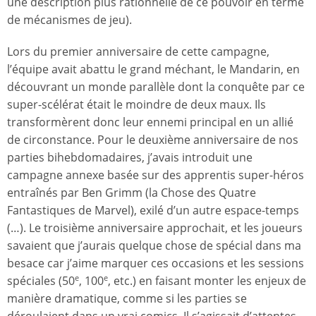
une description plus rationnelle de ce pouvoir en terme
de mécanismes de jeu).
Lors du premier anniversaire de cette campagne,
l’équipe avait abattu le grand méchant, le Mandarin, en
découvrant un monde parallèle dont la conquête par ce
super-scélérat était le moindre de deux maux. Ils
transformèrent donc leur ennemi principal en un allié
de circonstance. Pour le deuxième anniversaire de nos
parties bihebdomadaires, j’avais introduit une
campagne annexe basée sur des apprentis super-héros
entraînés par Ben Grimm (la Chose des Quatre
Fantastiques de Marvel), exilé d’un autre espace-temps
(…). Le troisième anniversaire approchait, et les joueurs
savaient que j’aurais quelque chose de spécial dans ma
besace car j’aime marquer ces occasions et les sessions
spéciales (50
, 100
, etc.) en faisant monter les enjeux de
e
e
manière dramatique, comme si les parties se
déroulaient dans un vrai comics. Il s’agissait d’attentes