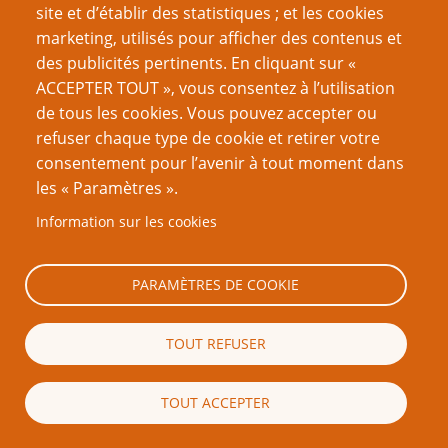
site et d’établir des statistiques ; et les cookies
marketing, utilisés pour afficher des contenus et
des publicités pertinents. En cliquant sur «
ACCEPTER TOUT », vous consentez à l’utilisation
de tous les cookies. Vous pouvez accepter ou
refuser chaque type de cookie et retirer votre
Mention légale importante
consentement pour l’avenir à tout moment dans
les « Paramètres ».
Nous vous encourageons à faire un lien vers cette page plutôt que
de la copier ailleurs, car toute reproduction de texte qui dépasse la
Information sur les cookies
longueur raisonnable d’une citation (c’est-à-dire, en règle générale,
un ou deux paragraphes) est strictement interdite. Si vous
reproduisez une grande partie ou la totalité du texte de cette page
PARAMÈTRES DE COOKIE
sans l’autorisation écrite de PTGPTB.fr, et que vous diffusez ladite
copie publiquement (sites Web, blogs, forums, imprimés, etc.),
vous reconnaissez que vous commettez délibérément une
TOUT REFUSER
violation des lois sur le droit d’auteur, c’est-à-dire un acte illégal
passible de poursuites judiciaires.
TOUT ACCEPTER