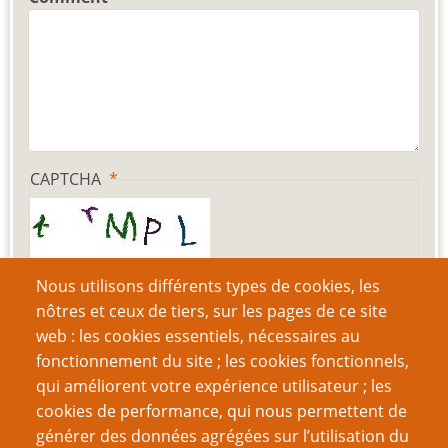
CAPTCHA
Quel code est dissimulé dans l'image ?
Nous utilisons différents types de cookies, les
nôtres et ceux de tiers, sur les pages de ce site
web : les cookies essentiels, nécessaires au
Saisir les caractères affichés dans l'image.
fonctionnement du site ; les cookies fonctionnels,
qui améliorent votre expérience utilisateur ; les
Cette question nous permet de vérifier que vous n'êtes
cookies de performance, qui nous permettent de
pas une robot.
générer des données agrégées sur l’utilisation du