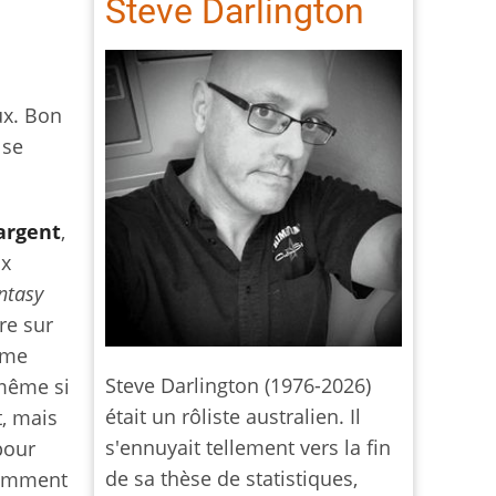
Steve Darlington
ux. Bon
 se
'argent
,
ux
ntasy
re sur
n me
Steve Darlington (1976-2026)
 même si
était un rôliste australien. Il
t, mais
s'ennuyait tellement vers la fin
pour
de sa thèse de statistiques,
 comment