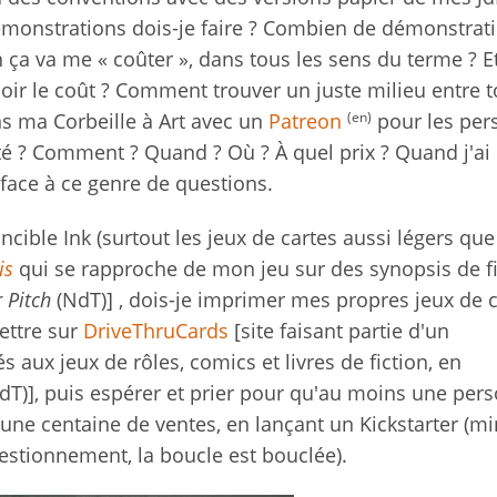
émonstrations dois-je faire ? Combien de démonstrat
 ça va me « coûter », dans tous les sens du terme ? E
ir le coût ? Comment trouver un juste milieu entre t
(en)
ns ma Corbeille à Art avec un
Patreon
pour les per
cité ? Comment ? Quand ? Où ? À quel prix ? Quand j'ai
face à ce genre de questions.
ncible Ink (surtout les jeux de cartes aussi légers que
is
qui se rapproche de mon jeu sur des synopsis de f
 Pitch
(NdT)] , dois-je imprimer mes propres jeux de c
ettre sur
DriveThruCards
[site faisant partie d'un
ux jeux de rôles, comics et livres de fiction, en
)], puis espérer et prier pour qu'au moins une per
 une centaine de ventes, en lançant un Kickstarter (mi
estionnement, la boucle est bouclée).