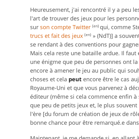
Heureusement, j'ai rencontré il y a peu l
l'art de trouver des jeux pour les personn
(en)
sur
son compte Twitter
qui, comme St
(en)
trucs et fait des jeux
» (NdT)] a souvent
se rendant à des conventions pour gagner 
Mais cela reste une bataille ardue. Il fa
une énigme que peu de personnes ont la c
encore à amener le jeu au public qui souhai
choses et cela
peut
encore être le cas au
Royaume-Uni et que vous parvenez à décr
éditeur (même si cela commence enfin à se
que peu de petits jeux et, le plus souvent
l'ère [du forum de création de jeux de rô
bonne chance pour être remarqué.e dans 
Maintenant, je me demande si, en allant 