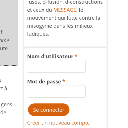
fuses, d-fusion, d-constructions
et ceux du
MESSAGE
, le
mouvement qui lutte contre la
misogynie dans les milieux
if
ludiques.
game
oute
Nom d'utilisateur
x
Mot de passe
t à
 gens
 de
Créer un nouveau compte