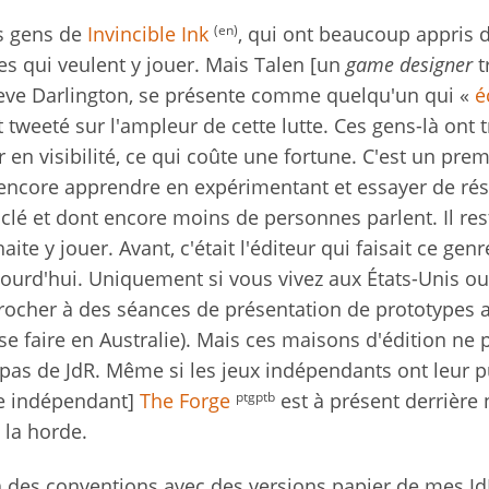
(
en)
es gens de
Invincible Ink
, qui ont beaucoup appris 
es qui veulent y jouer. Mais Talen [un
game designer
t
eve Darlington, se présente comme quelqu'un qui «
é
 tweeté sur l'ampleur de cette lutte. Ces gens-là ont 
en visibilité, ce qui coûte une fortune. C'est un prem
ut encore apprendre en expérimentant et essayer de ré
lé et dont encore moins de personnes parlent. Il res
te y jouer. Avant, c'était l'éditeur qui faisait ce genr
jourd'hui. Uniquement si vous vivez aux États-Unis o
ocher à des séances de présentation de prototypes 
 faire en Australie). Mais ces maisons d'édition ne 
 pas de JdR. Même si les jeux indépendants ont leur p
ptgptb
le indépendant]
The Forge
est à présent derrière 
la horde.
à des conventions avec des versions papier de mes Jd