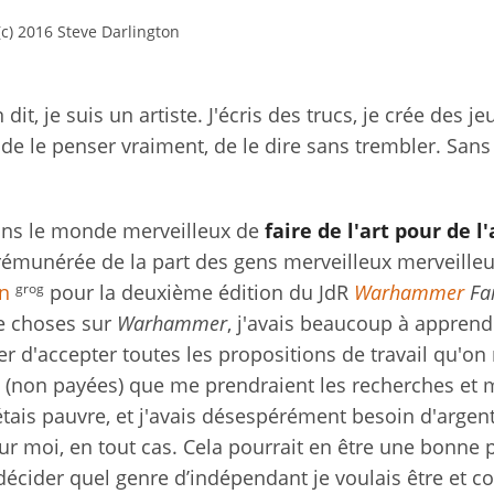
(c) 2016 Steve Darlington
 je suis un artiste. J'écris des trucs, je crée des je
 et de le penser vraiment, de le dire sans trembler. Sans
 dans le monde merveilleux de
faire de l'art pour de l
munérée de la part des gens merveilleux merveille
grog
n
pour la deuxième édition du JdR
Warhammer
Fa
de choses sur
Warhammer
, j'avais beaucoup à apprend
yer d'accepter toutes les propositions de travail qu'o
es (non payées) que me prendraient les recherches et
'étais pauvre, et j'avais désespérément besoin d'argen
ur moi, en tout cas. Cela pourrait en être une bonne 
 décider quel genre d’indépendant je voulais être et