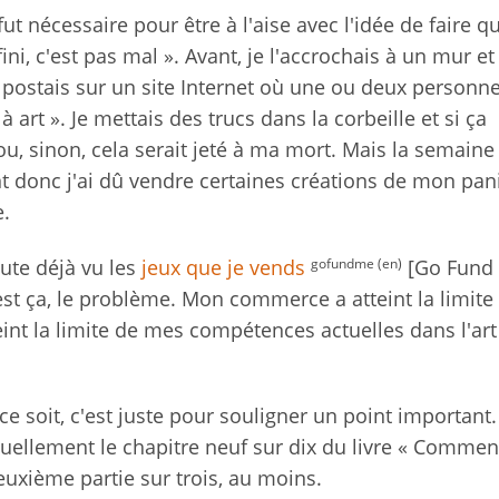
ut nécessaire pour être à l'aise avec l'idée de faire 
fini, c'est pas mal ». Avant, je l'accrochais à un mur e
e le postais sur un site Internet où une ou deux personn
 à art ». Je mettais des trucs dans la corbeille et si ça
 ou, sinon, cela serait jeté à ma mort. Mais la semaine
t donc j'ai dû vendre certaines créations de mon panie
.
gofundme (
en)
oute déjà vu les
jeux que je vends
[Go Fund 
'est ça, le problème. Mon commerce a atteint la limite
teint la limite de mes compétences actuelles dans l'ar
e soit, c'est juste pour souligner un point important.
tuellement le chapitre neuf sur dix du livre « Commen
deuxième partie sur trois, au moins.