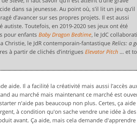
de Steve, il faut savoir qu’il est atteint d’une grave
de dans sa jeunesse. Au point où, s’il lit un jeu qu’il
uragé d’avancer sur ses propres projets. Il est aussi
é autiste. Toutefois, en 2019-2020 ses jeux ont été
tes pour enfants
Baby Dragon Bedtime
, le JdC collaborat
ha Christie, le JdR contemporain-fantastique
Relics: a 
ires à partir de clichés d’intrigues
Elevator Pitch
… et t
 aide. Il a facilité la créativité mais aussi l’accès au
n stand au marché mais maintenant ce marché est ouver
tarter n'aide pas beaucoup non plus. Certes, ça aide
gent, à condition qu'on sache vendre une idée à des
produit avant. Ça aide, mais cela demande d'apprendre