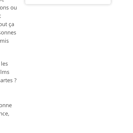
ions ou
t
out ça
sonnes
 mis
 les
ilms
artes ?
sonne
nce,