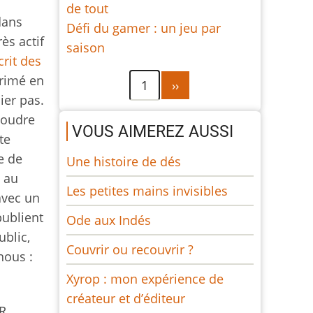
de tout
dans
Défi du gamer : un jeu par
rès actif
saison
crit des
trimé en
Pagination
Page
1
››
ier pas.
suivante
soudre
VOUS AIMEREZ AUSSI
te
e de
Une histoire de dés
u au
Les petites mains invisibles
avec un
publient
Ode aux Indés
ublic,
Couvrir ou recouvrir ?
nous :
Xyrop : mon expérience de
créateur et d’éditeur
R,