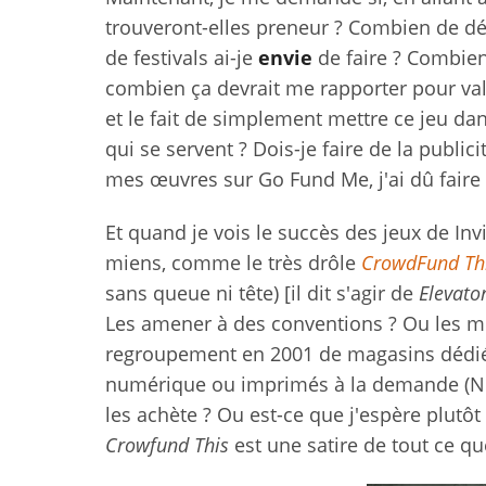
trouveront-elles preneur ? Combien de d
de festivals ai-je
envie
de faire ? Combien
combien ça devrait me rapporter pour valo
et le fait de simplement mettre ce jeu da
qui se servent ? Dois-je faire de la publi
mes œuvres sur Go Fund Me, j'ai dû faire 
Et quand je vois le succès des jeux de Invi
miens, comme le très drôle
CrowdFund Th
sans queue ni tête) [il dit s'agir de
Elevator
Les amener à des conventions ? Ou les m
regroupement en 2001 de magasins dédiés a
numérique ou imprimés à la demande (NdT
les achète ? Ou est-ce que j'espère plutôt
Crowfund This
est une satire de tout ce qu