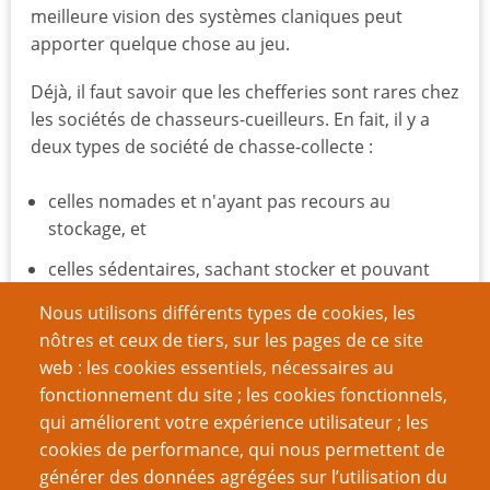
meilleure vision des systèmes claniques peut
apporter quelque chose au jeu.
Déjà, il faut savoir que les chefferies sont rares chez
les sociétés de chasseurs-cueilleurs. En fait, il y a
deux types de société de chasse-collecte :
celles nomades et n'ayant pas recours au
stockage, et
celles sédentaires, sachant stocker et pouvant
donc accumuler des ressources, ce qui permet
Nous utilisons différents types de cookies, les
de mener à l'apparition d'une hiérarchie.
nôtres et ceux de tiers, sur les pages de ce site
Il faut noter que la majorité des chasseurs-
web : les cookies essentiels, nécessaires au
collecteurs modernes sont nomades ; Pygmées,
fonctionnement du site ; les cookies fonctionnels,
Sans, aborigènes d'Australie (ce qui regroupe
qui améliorent votre expérience utilisateur ; les
beaucoup de peuples, on parle d'un continent
cookies de performance, qui nous permettent de
entier, pas d'un peuple unifié), Inuits, Yamomamis,
générer des données agrégées sur l’utilisation du