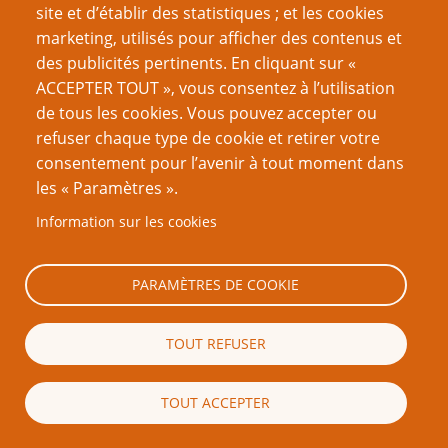
Guaranis... Et je ne parle que de ceux qui existent
site et d’établir des statistiques ; et les cookies
encore actuellement, ou existaient jusqu'à
marketing, utilisés pour afficher des contenus et
récemment (la distinction étant difficile à faire à
des publicités pertinents. En cliquant sur «
cause de l'acculturation occidentale, qui est un
ACCEPTER TOUT », vous consentez à l’utilisation
autre débat).
de tous les cookies. Vous pouvez accepter ou
refuser chaque type de cookie et retirer votre
Bref, pour faire simple, malgré quelques exemples
consentement pour l’avenir à tout moment dans
de sociétés de chasse-collecte ayant recours au
les « Paramètres ».
stockage (Jômon, Kwakiutl), et ayant une dynamique
Information sur les cookies
à part, c'est plutôt avec l'apparition de l'agriculture
et de l'élevage que l'on verra apparaître des
chefferies.
PARAMÈTRES DE COOKIE
Je me suis beaucoup penché sur le sujet, et je me
TOUT REFUSER
base notamment sur l'ouvrage "
Justice et Guerre en
Australie aborigène
", de Christophe Darmangeat ;
c'est ce que j'emploie pour
Würm
, mais je pense
TOUT ACCEPTER
que tout rôliste peut en tirer parti, ne serait-ce que
lorsqu'il faut mettre en scène une énième "tribu