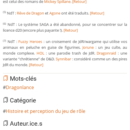
est celui des romans de
Mickey Spillane
.
[Retour]
NdT :
Rêve de Dragon
et
Agone
ont été traduits.
[Retour]
(5)
NdT : Le système SAGA a été abandonné, pour se concentrer sur la
(6)
licence d20 (encore plus payante !).
[Retour]
NdT :
Fuzzy Heroes
: un croisement de JdR/wargame qui utilise vos
(7)
animaux en peluche en guise de figurines.
Jorune
: un jeu culte, au
monde complexe.
HOL
: une parodie trash de JdR.
Dragonraid
: une
variante “chrétienne” de D&D.
Synnibar
: considéré comme un des pires
JdR du monde.
[Retour]
Mots-clés
Dragonlance
Catégorie
Histoire et perception du jeu de rôle
Auteur.ice.s