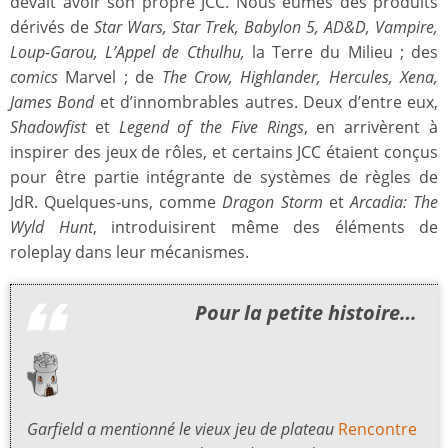
devait avoir son propre JCC. Nous eûmes des produits
dérivés de
Star Wars, Star Trek, Babylon 5, AD&D, Vampire,
Loup-Garou, L’Appel de Cthulhu,
la Terre du Milieu ; des
comics
Marvel ; de
The Crow, Highlander, Hercules, Xena,
James Bond
et d’innombrables autres. Deux d’entre eux,
Shadowfist
et
Legend of the Five Rings
, en arrivèrent à
inspirer des jeux de rôles, et certains JCC étaient conçus
pour être partie intégrante de systèmes de règles de
JdR. Quelques-uns, comme
Dragon Storm
et
Arcadia: The
Wyld Hunt
, introduisirent même des éléments de
roleplay dans leur mécanismes.
Pour la petite histoire…
Garfield a mentionné le vieux jeu de plateau
Rencontre