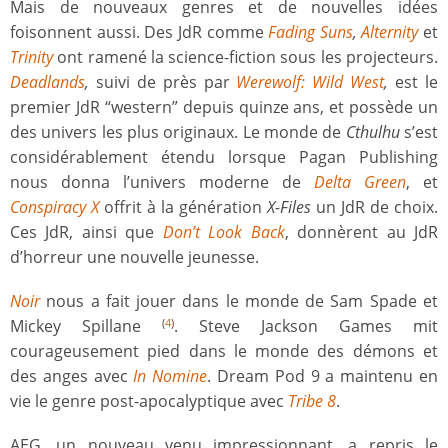
Mais de nouveaux genres et de nouvelles idées
foisonnent aussi. Des JdR comme
Fading Suns
,
Alternity
et
Trinity
ont ramené la science-fiction sous les projecteurs.
Deadlands
,
suivi de près par
Werewolf: Wild West
,
est le
premier JdR “western” depuis quinze ans, et possède un
des univers les plus originaux. Le monde de
Cthulhu
s’est
considérablement étendu lorsque Pagan Publishing
nous donna l’univers moderne de
Delta Green
, et
Conspiracy X
offrit à la génération
X-Files
un JdR de choix.
Ces JdR, ainsi que
Don’t Look Back
, donnèrent au JdR
d’horreur une nouvelle jeunesse.
Noir
nous a fait jouer dans le monde de Sam Spade et
Mickey Spillane
. Steve Jackson Games mit
(
4
)
courageusement pied dans le monde des démons et
des anges avec
In Nomine
. Dream Pod 9 a maintenu en
vie le genre post-apocalyptique avec
Tribe 8
.
AEG, un nouveau venu impressionnant, a repris le