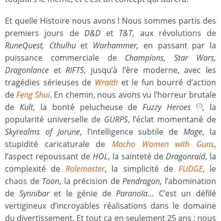
Et quelle Histoire nous avons ! Nous sommes partis des
premiers jours de
D&D
et
T&T
, aux révolutions de
RuneQuest, Cthulhu
et
Warhammer,
en passant par la
puissance commerciale de
Champions, Star Wars,
Dragonlance
et
RIFTS
, jusqu’à l’ère moderne, avec les
tragédies sérieuses de
Wraith
et le fun bourré d’action
de
Feng Shui
. En chemin, nous avons vu l’horreur brutale
de
Kult
, la bonté pelucheuse de
Fuzzy Heroes
, la
(
7
)
popularité universelle de
GURPS
, l’éclat momentané de
Skyrealms of Jorune
, l’intelligence subtile de
Mage
, la
stupidité caricaturale de
Macho Women with Guns
,
l’aspect repoussant de
HOL
, la sainteté de
Dragonraid
, la
complexité de
Rolemaster
, la simplicité de
FUDGE
, le
chaos de
Toon
, la précision de
Pendragon
, l’abomination
de
Synnibar
et le génie de
Paranoïa
… C’est un défilé
vertigineux d’incroyables réalisations dans le domaine
du divertissement. Et tout ça en seulement 25 ans ; nous