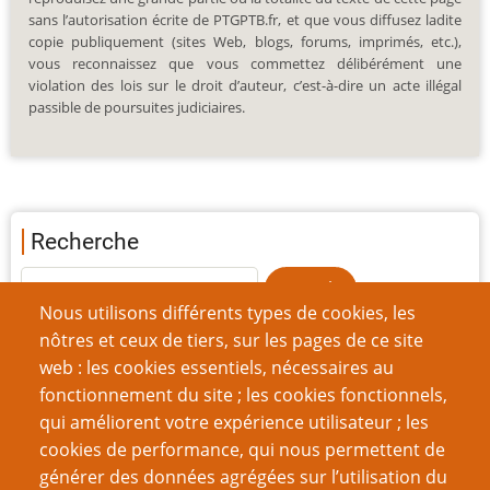
sans l’autorisation écrite de PTGPTB.fr, et que vous diffusez ladite
copie publiquement (sites Web, blogs, forums, imprimés, etc.),
vous reconnaissez que vous commettez délibérément une
violation des lois sur le droit d’auteur, c’est-à-dire un acte illégal
passible de poursuites judiciaires.
Recherche
Nous utilisons différents types de cookies, les
nôtres et ceux de tiers, sur les pages de ce site
à propos de l'auteur
web : les cookies essentiels, nécessaires au
fonctionnement du site ; les cookies fonctionnels,
Steve Darlington
qui améliorent votre expérience utilisateur ; les
cookies de performance, qui nous permettent de
générer des données agrégées sur l’utilisation du