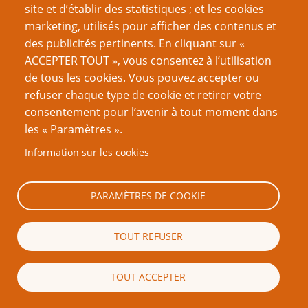
site et d’établir des statistiques ; et les cookies
marketing, utilisés pour afficher des contenus et
des publicités pertinents. En cliquant sur «
ACCEPTER TOUT », vous consentez à l’utilisation
de tous les cookies. Vous pouvez accepter ou
refuser chaque type de cookie et retirer votre
consentement pour l’avenir à tout moment dans
les « Paramètres ».
Information sur les cookies
Steve Darlington (1976-2026) était un rôliste
PARAMÈTRES DE COOKIE
australien. Il s'ennuyait tellement vers la fin de sa
thèse de statistiques, qu'il fonda PTGPTB.org, et le
remplit de
quantité d'articles de fond
, dont
l'Histoire
TOUT REFUSER
du JdR
. Il a beaucoup écrit sur, réfléchi sur, et critiqué
le jeu de rôle, avant de réaliser son rêve en
TOUT ACCEPTER
contribuant à de nombreux suppléments, entre
autres pour
Warhammer 2
, tout en conservant les