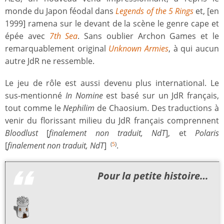
monde du Japon féodal dans
Legends of the 5 Rings
et, [en
1999] ramena sur le devant de la scène le genre cape et
épée avec
7th Sea
. Sans oublier Archon Games et le
remarquablement original
Unknown Armies
, à qui aucun
autre JdR ne ressemble.
Le jeu de rôle est aussi devenu plus international. Le
sus-mentionné
In Nomine
est basé sur un JdR français,
tout comme le
Nephilim
de Chaosium. Des traductions à
venir du florissant milieu du JdR français comprennent
Bloodlust
[
finalement non traduit, NdT
], et
Polaris
[
finalement non traduit, NdT
]
.
(
5
)
Pour la petite histoire…