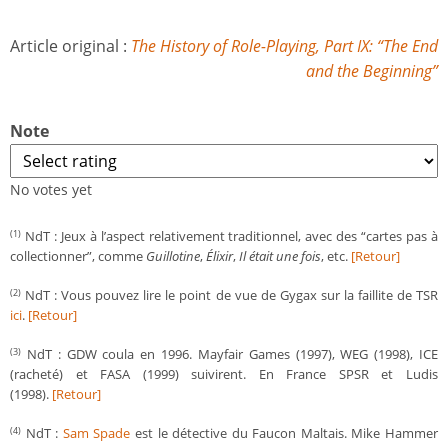
Article original :
The History of Role-Playing, Part IX: “The End
and the Beginning”
Note
No votes yet
NdT : Jeux à l’aspect relativement traditionnel, avec des “cartes pas à
(1)
collectionner”, comme
Guillotine
,
Élixir
,
Il était une fois
, etc.
[Retour]
NdT : Vous pouvez lire le point de vue de Gygax sur la faillite de TSR
(2)
ici
.
[Retour]
NdT : GDW coula en 1996. Mayfair Games (1997), WEG (1998), ICE
(3)
(racheté) et FASA (1999) suivirent. En France SPSR et Ludis
(1998).
[Retour]
NdT :
Sam Spade
est le détective du Faucon Maltais. Mike Hammer
(4)