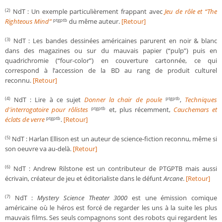
NdT : Un exemple particulièrement frappant avec
Jeu de rôle et “The
(2)
Righteous Mind”
du même auteur.
[Retour]
ptgptb
NdT : Les bandes dessinées américaines parurent en noir & blanc
(3)
dans des magazines ou sur du mauvais papier (“pulp”) puis en
quadrichromie (“four-color”) en couverture cartonnée, ce qui
correspond à l’accession de la BD au rang de produit culturel
reconnu.
[Retour]
NdT : Lire à ce sujet
Donner la chair de poule
,
Techniques
(4)
ptgptb
d'interrogatoire pour rôlistes
et, plus récemment,
Cauchemars et
ptgptb
éclats de verre
.
[Retour]
ptgptb
NdT : Harlan Ellison est un auteur de science-fiction reconnu, même si
(5)
son oeuvre va au-delà.
[Retour]
NdT : Andrew Rilstone est un contributeur de PTGPTB mais aussi
(6)
écrivain, créateur de jeu et éditorialiste dans le défunt
Arcane
.
[Retour]
NdT :
Mystery Science Theater 3000
est une émission comique
(7)
américaine où le héros est forcé de regarder les uns à la suite les plus
mauvais films. Ses seuls compagnons sont des robots qui regardent les