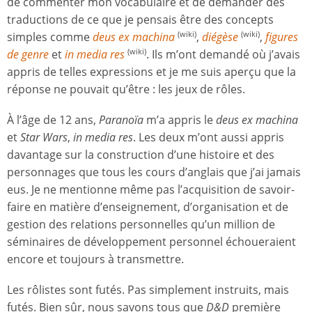
de commenter mon vocabulaire et de demander des
traductions de ce que je pensais être des concepts
simples comme
deus ex machina
,
diégèse
,
figures
(wiki)
(wiki)
de genre
et
in media res
. Ils m’ont demandé où j’avais
(wiki)
appris de telles expressions et je me suis aperçu que la
réponse ne pouvait qu’être : les jeux de rôles.
À l’âge de 12 ans,
Paranoïa
m’a appris le
deus ex machina
et
Star Wars
,
in media res
. Les deux m’ont aussi appris
davantage sur la construction d’une histoire et des
personnages que tous les cours d’anglais que j’ai jamais
eus. Je ne mentionne même pas l’acquisition de savoir-
faire en matière d’enseignement, d’organisation et de
gestion des relations personnelles qu’un million de
séminaires de développement personnel échoueraient
encore et toujours à transmettre.
Les rôlistes sont futés. Pas simplement instruits, mais
futés. Bien sûr, nous savons tous que
D&D
première