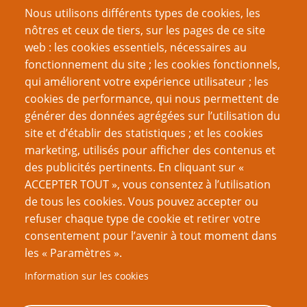
révolution !
Nous utilisons différents types de cookies, les
Une Histoire du jeu de rôle – septième partie : de
nôtres et ceux de tiers, sur les pages de ce site
nouvelles manières de jouer
web : les cookies essentiels, nécessaires au
Une Histoire du jeu de rôle – huitième partie : l’âge
fonctionnement du site ; les cookies fonctionnels,
des ténèbres
qui améliorent votre expérience utilisateur ; les
Une Histoire du jeu de rôle – neuvième partie : la fin
cookies de performance, qui nous permettent de
et le commencement
générer des données agrégées sur l’utilisation du
site et d’établir des statistiques ; et les cookies
Page
Page
Pagination
‹‹
11
››
marketing, utilisés pour afficher des contenus et
précédente
suivante
des publicités pertinents. En cliquant sur «
VOUS AIMEREZ AUSSI
ACCEPTER TOUT », vous consentez à l’utilisation
de tous les cookies. Vous pouvez accepter ou
Ebook 27 : 18+ ; thématiques adultes et JdR
refuser chaque type de cookie et retirer votre
consentement pour l’avenir à tout moment dans
OK Boomer
les « Paramètres ».
Les JdR que vous n’aimez pas, sans bonnes raisons ?
Information sur les cookies
Bien jouer avec son prochain