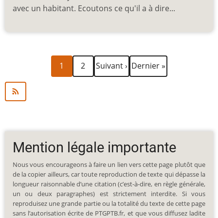
avec un habitant. Ecoutons ce qu'il a à dire...
Page
Page
Page
Dernière
Pagination
1
2
Suivant ›
Dernier »
courante
suivante
page
Mention légale importante
Nous vous encourageons à faire un lien vers cette page plutôt que
de la copier ailleurs, car toute reproduction de texte qui dépasse la
longueur raisonnable d’une citation (c’est-à-dire, en règle générale,
un ou deux paragraphes) est strictement interdite. Si vous
reproduisez une grande partie ou la totalité du texte de cette page
sans l’autorisation écrite de PTGPTB.fr, et que vous diffusez ladite