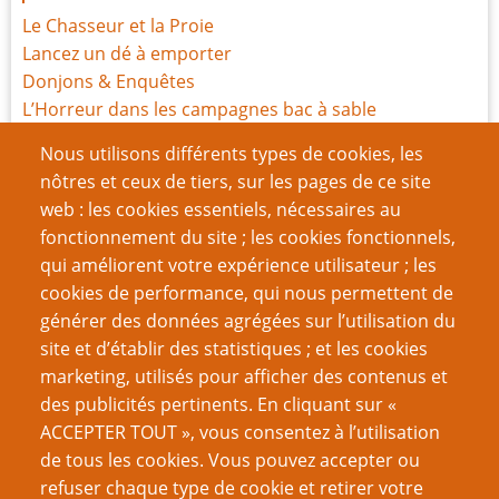
Le Chasseur et la Proie
Lancez un dé à emporter
Donjons & Enquêtes
L’Horreur dans les campagnes bac à sable
On veut de l'action
Nous utilisons différents types de cookies, les
Lovecraft, les nerds et l’utilisation du berk
nôtres et ceux de tiers, sur les pages de ce site
Mille et une façons de partir à l’aventure
web : les cookies essentiels, nécessaires au
Le générateur d'aventure sans peine de Zak
fonctionnement du site ; les cookies fonctionnels,
Comment je veux que vous me parliez de votre
qui améliorent votre expérience utilisateur ; les
univers
cookies de performance, qui nous permettent de
Zero Dark 29-28-27
générer des données agrégées sur l’utilisation du
site et d’établir des statistiques ; et les cookies
Page
Pagination
1
››
marketing, utilisés pour afficher des contenus et
suivante
des publicités pertinents. En cliquant sur «
VOUS AIMEREZ AUSSI
ACCEPTER TOUT », vous consentez à l’utilisation
de tous les cookies. Vous pouvez accepter ou
Jeux de rôles en solo
refuser chaque type de cookie et retirer votre