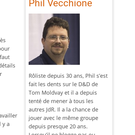
Phil Vecchione
rès
pour
faut
détails
r
Rôliste depuis 30 ans, Phil s’est
fait les dents sur le D&D de
Tom Moldvay et il a depuis
tenté de mener à tous les
autres JdR. Il a la chance de
vailler
jouer avec le même groupe
 y a
depuis presque 20 ans.
Lorsqu’il ne blogge pas ou