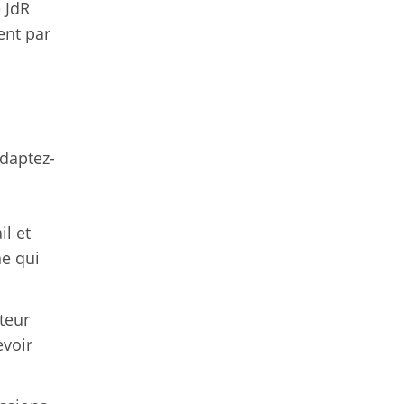
e JdR
ent par
adaptez-
l et
ne qui
teur
evoir