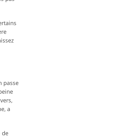
ertains
ère
nissez
on passe
peine
vers,
e, a
e de