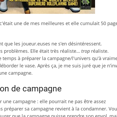
c'était une de mes meilleures et elle cumulait 50 pag
 que les joueur.euses ne s’en désintéressent.
problèmes. Elle était très réaliste…
trop
réaliste.
de temps à préparer la campagne/l'univers qu'à vraime
déborder le vase. Après ça, je me suis juré que je n’inv
d'une campagne.
ation de campagne
r une campagne : elle pourrait ne pas être assez
pas préparer sa campagne revient à la condamner. Vo
ssurer que la campagne puisse prendre son envol, ma