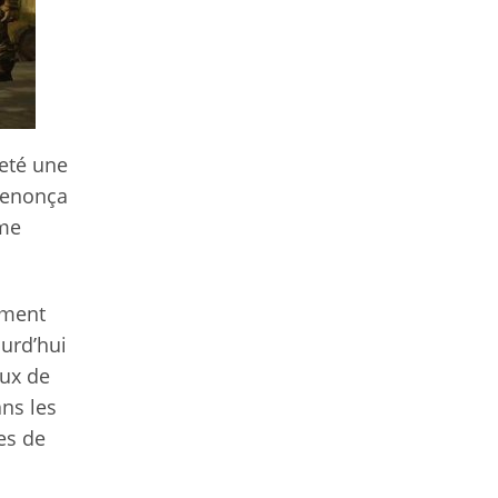
heté une
renonça
ème
ément
ourd’hui
eux de
ns les
es de