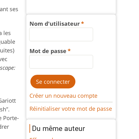
vant ses
Nom d'utilisateur
a les
quable
uites)
Mot de passe
vec
scape:
Créer un nouveau compte
ariott
Réinitialiser votre mot de passe
sh”.
e Porte-
drer
Du même auteur