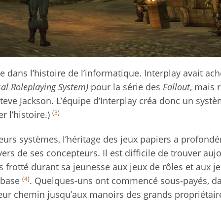
e dans l’histoire de l’informatique. Interplay avait ac
al Roleplaying System)
pour la série des
Fallout
, mais 
teve Jackson. L’équipe d’Interplay créa donc un syst
(
3
)
r l’histoire.)
eurs systèmes, l’héritage des jeux papiers a profond
s de ses concepteurs. Il est difficile de trouver auj
s frotté durant sa jeunesse aux jeux de rôles et aux j
(
4
)
e base
. Quelques-uns ont commencé sous-payés, da
 leur chemin jusqu’aux manoirs des grands propriétair