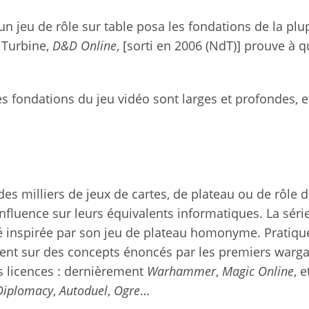
 jeu de rôle sur table posa les fondations de la plu
 Turbine,
D&D Online
, [sorti en 2006 (NdT)] prouve à q
fondations du jeu vidéo sont larges et profondes, et
des milliers de jeux de cartes, de plateau ou de rôle d
nfluence sur leurs équivalents informatiques. La séri
 inspirée par son jeu de plateau homonyme. Pratiq
sent sur des concepts énoncés par les premiers war
les licences : dernièrement
Warhammer
,
Magic Online
, e
Diplomacy
,
Autoduel
,
Ogre
…