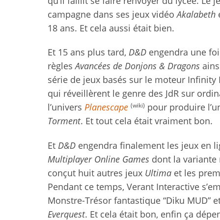
qu’il faillit se faire renvoyer du lycée. Le 
campagne dans ses jeux vidéo
Akalabeth
18 ans. Et cela aussi était bien.
Et 15 ans plus tard,
D&D
engendra une fois 
règles
Avancées de Donjons & Dragons
ains
série de jeux basés sur le moteur Infinity
qui réveillèrent le genre des JdR sur ordin
(wiki)
l’univers
Planescape
pour produire l’un
Torment
. Et tout cela était vraiment bon.
Et
D&D
engendra finalement les jeux en
Multiplayer Online Games
dont la variante
conçut huit autres jeux
Ultima
et les prem
Pendant ce temps, Verant Interactive s’em
Monstre-Trésor fantastique “Diku MUD” et
Everquest
. Et cela était bon, enfin ça dépe