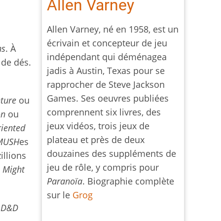
Allen Varney
Allen Varney, né en 1958, est un
écrivain et concepteur de jeu
ns
. À
indépendant qui déménagea
 de dés.
jadis à Austin, Texas pour se
rapprocher de Steve Jackson
Games. Ses oeuvres publiées
ture
ou
comprennent six livres, des
on
ou
jeux vidéos, trois jeux de
riented
plateau et près de deux
MUSH
es
douzaines des suppléments de
illions
jeu de rôle, y compris pour
,
Might
Paranoïa
. Biographie complète
sur le
Grog
à
D&D