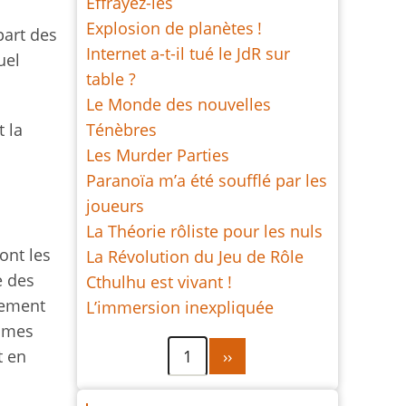
Effrayez-les
Explosion de planètes !
part des
Internet a-t-il tué le JdR sur
uel
table ?
Le Monde des nouvelles
 la
Ténèbres
Les Murder Parties
Paranoïa m’a été soufflé par les
joueurs
La Théorie rôliste pour les nuls
ont les
La Révolution du Jeu de Rôle
e des
Cthulhu est vivant !
uement
L’immersion inexpliquée
games
Pagination
Page
t en
1
››
suivante