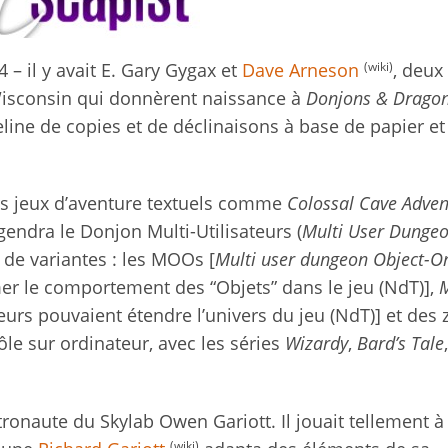
(wiki)
4 – il y avait E. Gary Gygax et
Dave Arneson
, deux
isconsin qui donnèrent naissance à
Donjons & Drago
ne de copies et de déclinaisons à base de papier et
rs jeux d’aventure textuels comme
Colossal Cave Adven
gendra le Donjon Multi-Utilisateurs (
Multi User Dunge
de variantes : les MOOs [
Multi user dungeon Object-O
er le comportement des “Objets” dans le jeu (NdT)],
urs pouvaient étendre l’univers du jeu (NdT)] et des z
le sur ordinateur, avec les séries
Wizardy
,
Bard’s Tale
stronaute du Skylab Owen Gariott. Il jouait tellement 
(wiki)