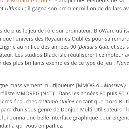
jeune
Richard Gariott
adapta des éléments de sa
et
Ultima I
; il gagna son premier million de dollars a
de plus le jeu de rôle sur ordinateur. BioWare utilis
i que l’univers des Royaumes Oubliés pour sa remar
 Engine au milieu des années 90 (
Baldur’s Gate
et ses s
ateur. Les studios Black Isle réutilisèrent ce moteur a
 des plus brillants exemples de ce type de jeu :
Plane
 ligne massivement multijoueurs [MMOG ou
Massively
 rôliste MMORPG (NdT)]. Dans les années 80 puis 90, G
ières ébauches d’
Ultima Online
en tant que “Lord Briti
para d’un sous-genre de Donjon Multi-Utilisateurs : l
 lui donna une belle interface graphique pour engen
ndait à qui vous en parliez.