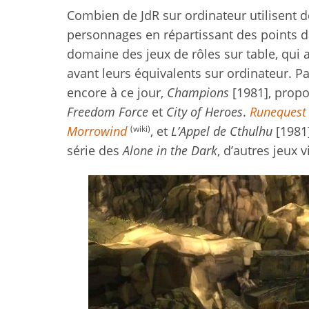
Combien de JdR sur ordinateur utilisent d
personnages en répartissant des points 
domaine des jeux de rôles sur table, qui 
avant leurs équivalents sur ordinateur. Pa
encore à ce jour,
Champions
[1981], prop
Freedom Force
et
City of Heroes
.
Runequest
(wiki)
Morrowind
, et
L’Appel de Cthulhu
[1981]
série des
Alone in the Dark
, d’autres jeux v