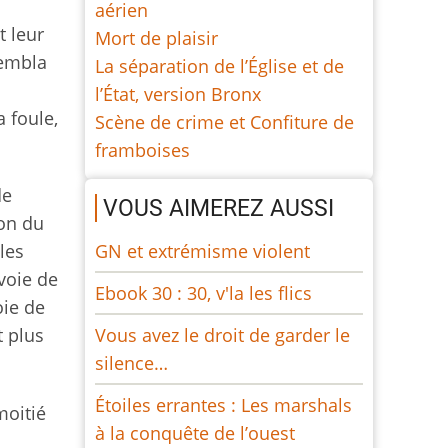
aérien
t leur
Mort de plaisir
sembla
La séparation de l’Église et de
l’État, version Bronx
 foule,
Scène de crime et Confiture de
framboises
de
VOUS AIMEREZ AUSSI
ion du
GN et extrémisme violent
 les
voie de
Ebook 30 : 30, v'la les flics
oie de
Vous avez le droit de garder le
t plus
silence…
Étoiles errantes : Les marshals
moitié
à la conquête de l’ouest