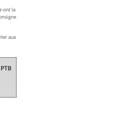
z-ont la
consigne
rler aux
GPTB