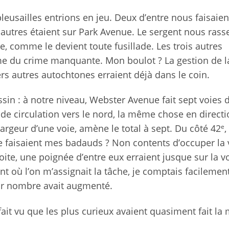
eusailles entrions en jeu. Deux d’entre nous faisaien
 autres étaient sur Park Avenue. Le sergent nous ras
e, comme le devient toute fusillade. Les trois autres
rme du crime manquante. Mon boulot ? La gestion de la
s autres autochtones erraient déjà dans le coin.
essin : à notre niveau, Webster Avenue fait sept voies 
de circulation vers le nord, la même chose en direct
e
a largeur d’une voie, amène le total à sept. Du côté 42
,
ue faisaient mes badauds ? Non contents d’occuper la 
ite, une poignée d’entre eux erraient jusque sur la v
 où l’on m’assignait la tâche, je comptais facilemen
eur nombre avait augmenté.
 fait vu que les plus curieux avaient quasiment fait la 