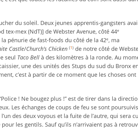
coucher du soleil. Deux jeunes apprentis-gangsters ava
e
od tex-mex (NdT)] de Webster Avenue, côté 44
e
 la pénurie de fast-foods du côté de la 42
, ma
(
1
)
ite Castle
/
Church’s Chicken
de notre côté de Webste
le seul
Taco Bell
à des kilomètres à la ronde. Au mom
aissier, une des unités des Stups du sud du Bronx en
ent, c’est à partir de ce moment que les choses ont
lice ! Ne bougez plus !” est de tirer dans la directi
 lieux. Les échanges de coups de feu se sont poursuivi
 l’un des deux voyous et la fuite de l’autre, qui sera cu
0 pour les gentils. Sauf qu’ils n’arrivaient pas à retrouv