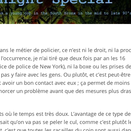
ns le métier de policier, ce n’est ni le droit, ni la pr
l’occurrence, je n’ai tiré que deux fois par an les 16
ice de police de New York), ni la boxe ou les prises d
 pas y faire avec les gens. Ou plutôt, et c’est peut-êtr
et avoir un bon contact avec eux ; ça permet de moins 
morcer un problème avant que des mesures plus dras
its où le temps est très doux. L’avantage de ce type de
sait qu’on va pas se peler le cul, comme c’est plutôt l
t, c’est que toutes les racailles du coin sont aussi dan