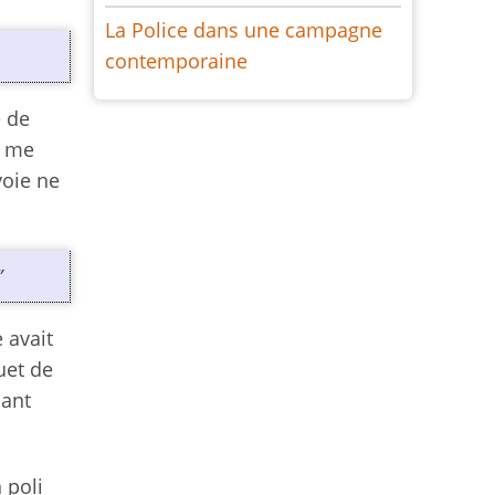
La Police dans une campagne
contemporaine
e de
e me
voie ne
”
 avait
uet de
sant
 poli