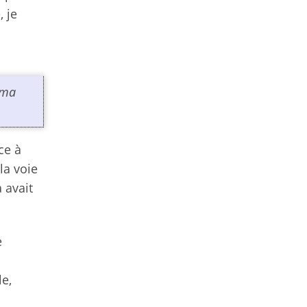
, je
e ma
ce à
la voie
 avait
e
le,