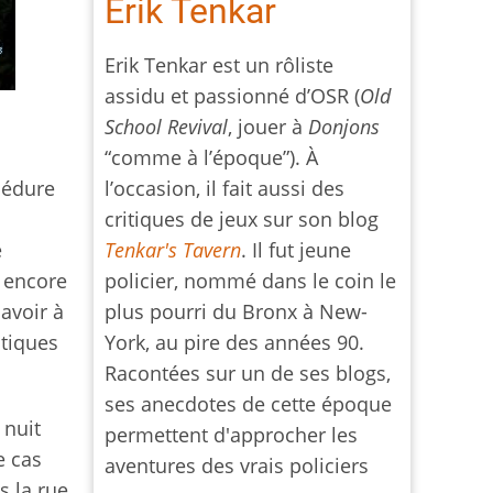
Erik Tenkar
Erik Tenkar est un rôliste
assidu et passionné d’OSR (
Old
School Revival
, jouer à
Donjons
“comme à l’époque”). À
l’occasion, il fait aussi des
océdure
critiques de jeux sur son blog
Tenkar's Tavern
. Il fut jeune
e
policier, nommé dans le coin le
e encore
plus pourri du Bronx à New-
avoir à
York, au pire des années 90.
tiques
Racontées sur un de ses blogs,
ses anecdotes de cette époque
 nuit
permettent d'approcher les
e cas
aventures des vrais policiers
s la rue