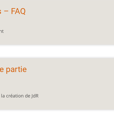
s – FAQ
nt
 partie
la création de JdR