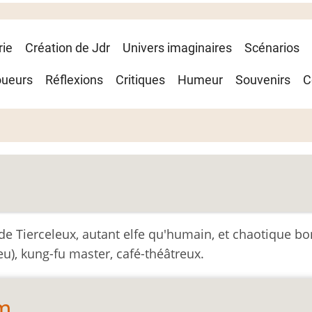
rie
Création de Jdr
Univers imaginaires
Scénarios
oueurs
Réflexions
Critiques
Humeur
Souvenirs
C
 de Tierceleux, autant elfe qu'humain, et chaotique b
u), kung-fu master, café-théâtreux.
rm