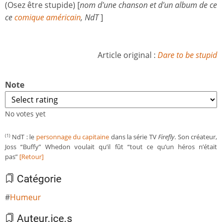
(Osez être stupide) [
nom d'une chanson et d'un album de ce
ce
comique américain
, NdT
]
Article original :
Dare to be stupid
Note
No votes yet
NdT : le
personnage du capitaine
dans la série TV
Firefly
. Son créateur,
(1)
Joss “Buffy” Whedon voulait qu’il fût “tout ce qu’un héros n’était
pas”
[Retour]
Catégorie
Humeur
Auteur.ice.s