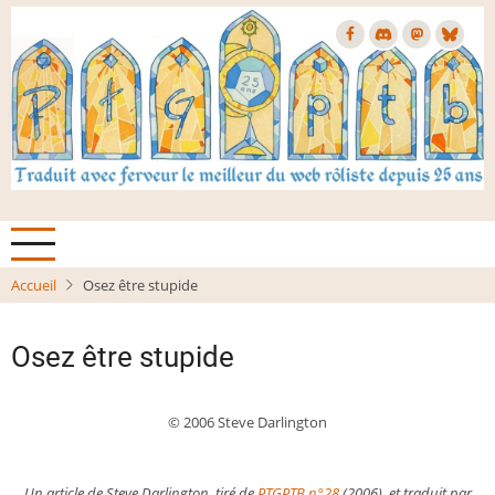
Aller
au
contenu
principal
Accueil
Osez être stupide
Osez être stupide
© 2006 Steve Darlington
Un article de Steve Darlington, tiré de
PTGPTB
n°28
(2006), et traduit par