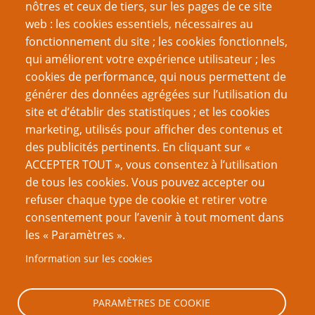
nôtres et ceux de tiers, sur les pages de ce site
Créer un nouveau compte
web : les cookies essentiels, nécessaires au
Réinitialiser votre mot de passe
fonctionnement du site ; les cookies fonctionnels,
qui améliorent votre expérience utilisateur ; les
cookies de performance, qui nous permettent de
Du même auteur
générer des données agrégées sur l’utilisation du
J’ai gagné un prix
site et d’établir des statistiques ; et les cookies
Je suis un émulateur
marketing, utilisés pour afficher des contenus et
On ferait de très bons animaux de compagnie
des publicités pertinents. En cliquant sur «
Sans dessus-dessous (systèmes)
ACCEPTER TOUT », vous consentez à l’utilisation
Tout le monde est magique
de tous les cookies. Vous pouvez accepter ou
Rapport de mission
refuser chaque type de cookie et retirer votre
Ode aux Indés
consentement pour l’avenir à tout moment dans
Les jeux en une page sont-ils sans valeur ?
les « Paramètres ».
La Carte-X ne vous sauvera pas de tout
Information sur les cookies
Défi du gamer : un jeu par saison
Page
Pagination
1
››
PARAMÈTRES DE COOKIE
suivante