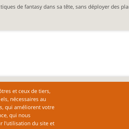
ctiques de fantasy dans sa tête, sans déployer des pl
nte
tres et ceux de tiers,
iels, nécessaires au
e page plutôt que de la copier ailleurs, car toute reproduction d
ation (c’est-à-dire, en règle générale, un ou deux paragraph
s, qui améliorent votre
nde partie ou la totalité du texte de cette page sans l’autorisation
nce, qui nous
ubliquement (sites Web, blogs, forums, imprimés, etc.), vous recon
’utilisation du site et
es lois sur le droit d’auteur, c’est-à-dire un acte illégal pass