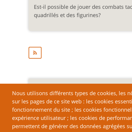
Est-il possible de jouer des combats ta
quadrillés et des figurines?
Mention légale importa
Nous utilisons différents types de cookies, les nô
sur les pages de ce site web : les cookies essent
Nous vous encourageons à faire un lien vers cett
qui dépasse la longueur raisonnable d’une cit
fonctionnement du site ; les cookies fonctionnel
strictement interdite. Si vous reproduisez une gra
expérience utilisateur ; les cookies de performa
de PTGPTB.fr, et que vous diffusez ladite copie p
permettent de générer des données agrégées sur l
que vous commettez délibérément une violation d