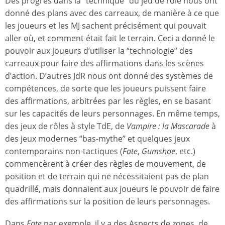
Des progrès dans la “technique” du jeu de rôle nous ont
donné des plans avec des carreaux, de manière à ce que
les joueurs et les MJ sachent précisément qui pouvait
aller où, et comment était fait le terrain. Ceci a donné le
pouvoir aux joueurs d’utiliser la “technologie” des
carreaux pour faire des affirmations dans les scènes
d’action. D’autres JdR nous ont donné des systèmes de
compétences, de sorte que les joueurs puissent faire
des affirmations, arbitrées par les règles, en se basant
sur les capacités de leurs personnages. En même temps,
des jeux de rôles à style TdE, de
Vampire : la Mascarade
à
des jeux modernes “bas-mythe” et quelques jeux
contemporains non-tactiques (
Fate
,
Gumshoe
, etc.)
commencèrent à créer des règles de mouvement, de
position et de terrain qui ne nécessitaient pas de plan
quadrillé, mais donnaient aux joueurs le pouvoir de faire
des affirmations sur la position de leurs personnages.
Dans
Fate
par exemple, il y a des Aspects de zones, de