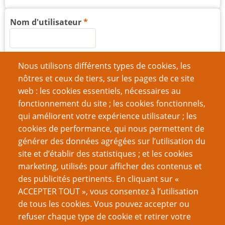
Nom d'utilisateur
Mot de passe
Nous utilisons différents types de cookies, les
nôtres et ceux de tiers, sur les pages de ce site
web : les cookies essentiels, nécessaires au
fonctionnement du site ; les cookies fonctionnels,
qui améliorent votre expérience utilisateur ; les
Créer un nouveau compte
cookies de performance, qui nous permettent de
générer des données agrégées sur l’utilisation du
Réinitialiser votre mot de passe
site et d’établir des statistiques ; et les cookies
marketing, utilisés pour afficher des contenus et
VOUS AIMEREZ AUSSI
des publicités pertinents. En cliquant sur «
ACCEPTER TOUT », vous consentez à l’utilisation
Débarrassez vos monstres du validisme
de tous les cookies. Vous pouvez accepter ou
refuser chaque type de cookie et retirer votre
Campagne frontalière - une tambouille de Troy