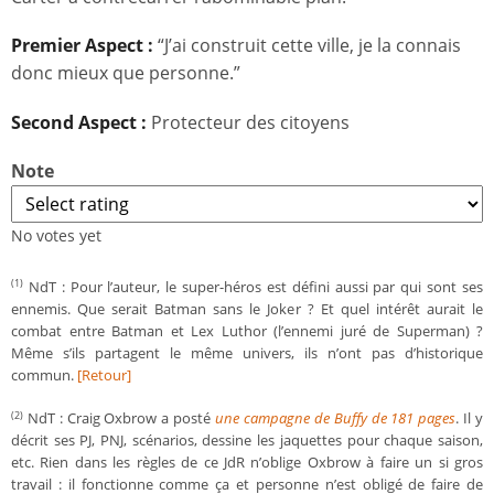
Premier Aspect :
“J’ai construit cette ville, je la connais
donc mieux que personne.”
Second Aspect :
Protecteur des citoyens
Note
No votes yet
NdT : Pour l’auteur, le super-héros est défini aussi par qui sont ses
(1)
ennemis. Que serait Batman sans le Joker ? Et quel intérêt aurait le
combat entre Batman et Lex Luthor (l’ennemi juré de Superman) ?
Même s’ils partagent le même univers, ils n’ont pas d’historique
commun.
[Retour]
NdT : Craig Oxbrow a posté
une campagne de Buffy de 181 pages
. Il y
(2)
décrit ses PJ, PNJ, scénarios, dessine les jaquettes pour chaque saison,
etc. Rien dans les règles de ce JdR n’oblige Oxbrow à faire un si gros
travail : il fonctionne comme ça et personne n’est obligé de faire de