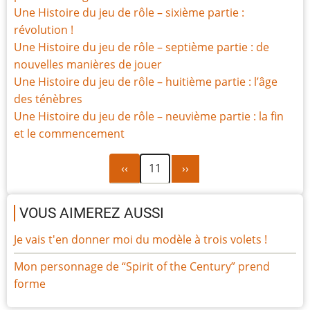
Une Histoire du jeu de rôle – sixième partie :
révolution !
Une Histoire du jeu de rôle – septième partie : de
nouvelles manières de jouer
Une Histoire du jeu de rôle – huitième partie : l’âge
des ténèbres
Une Histoire du jeu de rôle – neuvième partie : la fin
et le commencement
Page
Page
Pagination
‹‹
11
››
précédente
suivante
VOUS AIMEREZ AUSSI
Je vais t'en donner moi du modèle à trois volets !
Mon personnage de “Spirit of the Century” prend
forme