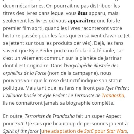
deux mécanismes. On pourrait ne pas distribuer les
titres des livres dans lequel vous
êtes
apparu, mais
seulement les livres où vous
apparaîtrez
une fois le
premier film sorti, quand les livres raconteront votre
histoire passée pour les fans qui en salivent d’avance [et
se jettent sur tous les produits dérivés]. Déjà, les fans
savent que Kyle Peder porte un foulard à l’épaule, car
c’est un vêtement commun sur la planète de Jarrinar
dont il est originaire. Dans l’
Encyclopédie illustrée des
orphelins de la Force
(nom de la campagne), nous
pouvons voir que le rose distinctif indique son statut
politique. Mais tant que les fans ne liront pas
Kyle Peder :
L’Alliance brisée
et
Kyle Peder :
Le Terroriste de
Trandosha
,
ils ne connaîtront jamais sa biographie complète.
En outre,
Terroriste de Trandosha
fait un super Aspect
pour
SotC
! Je sais que beaucoup de personnes jouent à
Spirit of the force
[
une adaptation de
SotC
pour
Star Wars
,