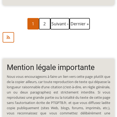
Page
Page
Page
Dernière
Pagination
1
2
Suivant ›
Dernier »
courante
suivante
page
Mention légale importante
Nous vous encourageons à faire un lien vers cette page plutôt que
de la copier ailleurs, car toute reproduction de texte qui dépasse la
longueur raisonnable d’une citation (c’est-à-dire, en règle générale,
un ou deux paragraphes) est strictement interdite. Si vous
reproduisez une grande partie ou la totalité du texte de cette page
sans l’autorisation écrite de PTGPTB.fr, et que vous diffusez ladite
copie publiquement (sites Web, blogs, forums, imprimés, etc.),
vous reconnaissez que vous commettez délibérément une