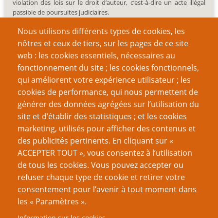
violation des lois sur le droit d’auteur, c’est-à-dire un acte illégal
passible de poursuites judiciaires.
Nous utilisons différents types de cookies, les
nôtres et ceux de tiers, sur les pages de ce site
web : les cookies essentiels, nécessaires au
fonctionnement du site ; les cookies fonctionnels,
Recherche
qui améliorent votre expérience utilisateur ; les
cookies de performance, qui nous permettent de
générer des données agrégées sur l’utilisation du
site et d’établir des statistiques ; et les cookies
Nom d'utilisateur
marketing, utilisés pour afficher des contenus et
des publicités pertinents. En cliquant sur «
ACCEPTER TOUT », vous consentez à l’utilisation
Mot de passe
de tous les cookies. Vous pouvez accepter ou
refuser chaque type de cookie et retirer votre
consentement pour l’avenir à tout moment dans
les « Paramètres ».
Information sur les cookies