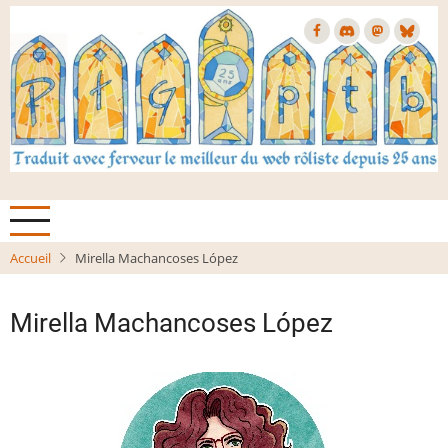
Aller
au
contenu
principal
Accueil
Mirella Machancoses López
Mirella Machancoses López