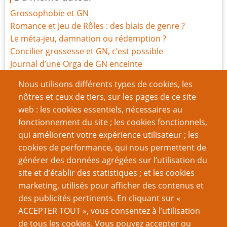
Grossophobie et GN
Romance et Jeu de Rôles : des biais de genre ?
Le méta-jeu, damnation ou rédemption ?
Concilier grossesse et GN, c’est possible
Journal d’une Orga de GN enceinte
Pour des espaces plus sécurisés : 2 - côté
Nous utilisons différents types de cookies, les
organisation
nôtres et ceux de tiers, sur les pages de ce site
Pour des espaces plus sécurisés : 1 - côté participante
web : les cookies essentiels, nécessaires au
Laissez-vous porter par le jeu
fonctionnement du site ; les cookies fonctionnels,
Répertoire des Outils de sécurité émotionnelle
qui améliorent votre expérience utilisateur ; les
Le bleed, un va-et-vient émotionnel
cookies de performance, qui nous permettent de
générer des données agrégées sur l’utilisation du
Page
Pagination
1
››
site et d’établir des statistiques ; et les cookies
suivante
marketing, utilisés pour afficher des contenus et
VOUS AIMEREZ AUSSI
des publicités pertinents. En cliquant sur «
ACCEPTER TOUT », vous consentez à l’utilisation
Sans dessus-dessous (systèmes)
de tous les cookies. Vous pouvez accepter ou