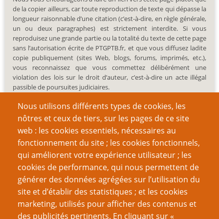
de la copier ailleurs, car toute reproduction de texte qui dépasse la
longueur raisonnable d’une citation (c’est-à-dire, en règle générale,
un ou deux paragraphes) est strictement interdite. Si vous
reproduisez une grande partie ou la totalité du texte de cette page
sans l’autorisation écrite de PTGPTB.fr, et que vous diffusez ladite
copie publiquement (sites Web, blogs, forums, imprimés, etc.),
vous reconnaissez que vous commettez délibérément une
violation des lois sur le droit d’auteur, c’est-à-dire un acte illégal
passible de poursuites judiciaires.
Nous utilisons différents types de cookies, les
nôtres et ceux de tiers, sur les pages de ce site
web : les cookies essentiels, nécessaires au
fonctionnement du site ; les cookies fonctionnels,
Recherche
qui améliorent votre expérience utilisateur ; les
cookies de performance, qui nous permettent de
générer des données agrégées sur l’utilisation du
site et d’établir des statistiques ; et les cookies
Nom d'utilisateur
marketing, utilisés pour afficher des contenus et
des publicités pertinents. En cliquant sur «