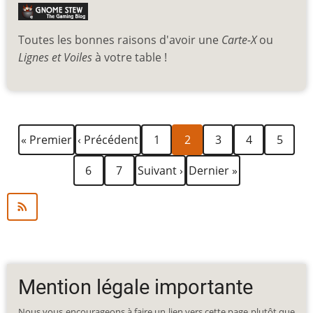
Toutes les bonnes raisons d'avoir une
Carte-X
ou
Lignes et Voiles
à votre table !
Première
Page
Page
Page
Page
Page
Page
Pagination
« Premier
‹ Précédent
1
2
3
4
5
page
précédente
courante
Page
Page
Page
Dernière
6
7
Suivant ›
Dernier »
suivante
page
Mention légale importante
Nous vous encourageons à faire un lien vers cette page plutôt que