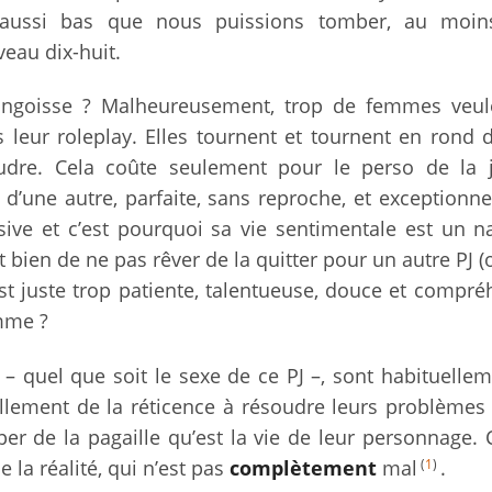
u’aussi bas que nous puissions tomber, au moin
veau dix-huit.
’angoisse ? Malheureusement, trop de femmes veul
s leur roleplay. Elles tournent et tournent en rond 
dre. Cela coûte seulement pour le perso de la 
u d’une autre, parfaite, sans reproche, et exceptionn
sive et c’est pourquoi sa vie sentimentale est un n
 bien de ne pas rêver de la quitter pour un autre PJ (
 est juste trop patiente, talentueuse, douce et compré
mme ?
– quel que soit le sexe de ce PJ –, sont habituelle
lement de la réticence à résoudre leurs problèmes 
per de la pagaille qu’est la vie de leur personnage. C
(
1
)
 la réalité, qui n’est pas
complètement
mal
.