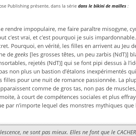
se Publishing présente, dans la série
dans le bikini de mailles
:
 me rendre impopulaire, me faire paraître misogyne, cy
t c’est vrai, et c’est pourquoi je suis impardonnable.
et. Pourquoi, en vérité, les filles en arrivent au Jeu d
ine de
geeks
[les grosses têtes, un peu zarbis (NdT)] b
nsortables, rejetés (NdT)] qui se font pipi dessus à l’i
t pas non plus un bastion d’étalons inexpérimentés qu
es filles pour une nuit de romance passionnée. La plu
 apparaissent comme de gros tas, non pas de muscles
moite, à court de compétences sociales et plus effray
que par n’importe lequel des monstres mythiques que 
adolescence, ne sont pas mieux. Elles ne font que le CACHER