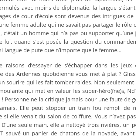
formulés avec moins de diplomatie, la langue s’étant
rdages de cour d’école sont devenus des intrigues de
’une femme adulte qui ne savait pas partager le rôle o
, c’était un homme qui n’a pas pu supporter qu’une
e lui, quand s’est posée la question du commande
si langue de pute que n’importe quelle femme…
 raisons d’essayer de s’échapper dans les jeux 
ille des Ardennes quotidienne vous met à plat ? Glis
un sourire qui les fait tomber raides. Non seulement e
moulante qui met en valeur les super-héro(ïne)s, Nd
e ! Personne ne la critique jamais pour une faute de g
jamais. Elle peut stopper un train fou rempli de 
si elle venait du salon de coiffure. Vous n’avez pas 
 ? D’une seule main, elle a nettoyé trois rivières, un po
T sauvé un panier de chatons de la noyade, avant 