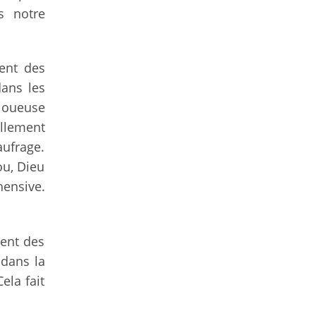
s notre
ent des
dans les
joueuse
ellement
aufrage.
ou, Dieu
hensive.
ment des
dans la
ela fait