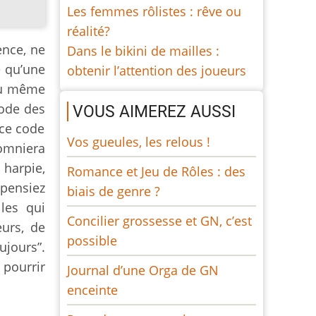
Les femmes rôlistes : rêve ou
réalité?
ence, ne
Dans le bikini de mailles :
e qu’une
obtenir l’attention des joueurs
 du même
code des
VOUS AIMEREZ AUSSI
 ce code
Vos gueules, les relous !
lomniera
 harpie,
Romance et Jeu de Rôles : des
 pensiez
biais de genre ?
les qui
Concilier grossesse et GN, c’est
eurs, de
possible
ujours”.
 pourrir
Journal d’une Orga de GN
enceinte