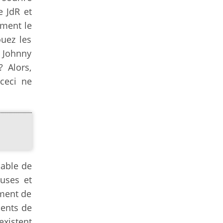
e JdR et
ement le
uez les
 Johnny
 Alors,
 ceci ne
pable de
euses et
ement de
ments de
xistent