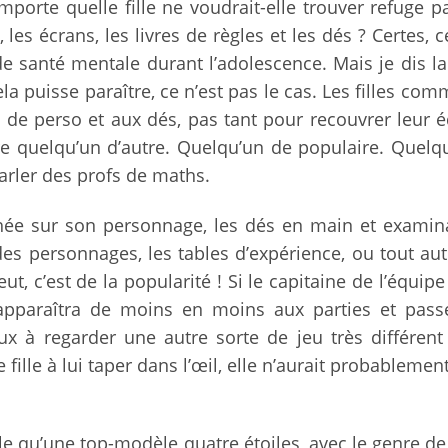
importe quelle fille ne voudrait-elle trouver refuge p
 les écrans, les livres de règles et les dés ? Certes, c
de santé mentale durant l’adolescence. Mais je dis la 
 puisse paraître, ce n’est pas le cas. Les filles co
s de perso et aux dés, pas tant pour recouvrer leur é
re quelqu’un d’autre. Quelqu’un de populaire. Quelq
parler des profs de maths.
hée sur son personnage, les dés en main et examin
es personnages, les tables d’expérience, ou tout aut
t, c’est de la popularité ! Si le capitaine de l’équipe
 apparaîtra de moins en moins aux parties et pass
 à regarder une autre sorte de jeu très différent
e fille à lui taper dans l’œil, elle n’aurait probableme
ble qu’une top-modèle quatre étoiles, avec le genre de