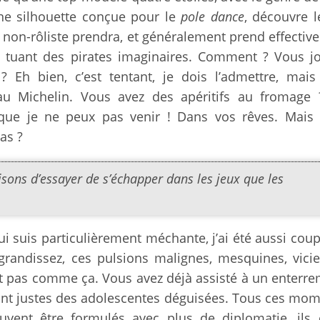
une silhouette conçue pour le
pole dance
, découvre l
 de non-rôliste prendra, et généralement prend effectiv
 tuant des pirates imaginaires. Comment ? Vous jo
? Eh bien, c’est tentant, je dois l’admettre, mais
 Michelin. Vous avez des apéritifs au fromage ?
s que je ne peux pas venir ! Dans vos rêves. Mais
as ?
sons d’essayer de s’échapper dans les jeux que les
i suis particulièrement méchante, j’ai été aussi cou
grandissez, ces pulsions malignes, mesquines, vici
 pas comme ça. Vous avez déjà assisté à un enterr
sont justes des adolescentes déguisées. Tous ces mo
uvent être formulés avec plus de diplomatie, ils e