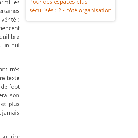
Pour des espaces plus
armi les
sécurisés : 2 - côté organisation
ertaines
vérité :
mmencent
quilibre
u’un qui
ant très
re texte
 de foot
era son
 et plus
nt jamais
 sourire