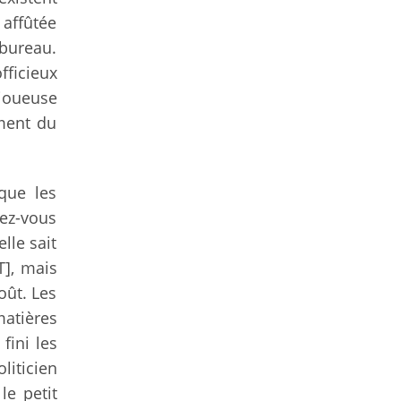
 affûtée
 bureau.
fficieux
 joueuse
ment du
que les
sez-vous
lle sait
T], mais
oût. Les
matières
fini les
liticien
le petit