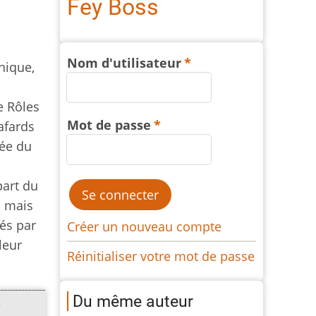
Fey Boss
Nom d'utilisateur
nique,
e Rôles
Mot de passe
lafards
dée du
i
part du
, mais
és par
Créer un nouveau compte
leur
Réinitialiser votre mot de passe
Du même auteur