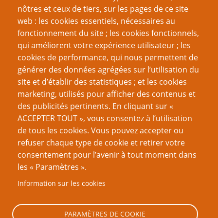
nôtres et ceux de tiers, sur les pages de ce site
Créer un nouveau compte
web : les cookies essentiels, nécessaires au
fonctionnement du site ; les cookies fonctionnels,
Réinitialiser votre mot de passe
qui améliorent votre expérience utilisateur ; les
cookies de performance, qui nous permettent de
Du même auteur
générer des données agrégées sur l’utilisation du
Les femmes rôlistes : rêve ou réalité?
site et d’établir des statistiques ; et les cookies
Pourquoi les femmes jouent-elles au jeu de rôle?
marketing, utilisés pour afficher des contenus et
des publicités pertinents. En cliquant sur «
VOUS AIMEREZ AUSSI
ACCEPTER TOUT », vous consentez à l’utilisation
de tous les cookies. Vous pouvez accepter ou
Ne préparez pas d’intrigue – Quatrième partie
refuser chaque type de cookie et retirer votre
consentement pour l’avenir à tout moment dans
L'Effet papillon
les « Paramètres ».
Les défis autres que les combats
Information sur les cookies
La vie secrète des scénarios en nœuds (1-2)
Fausses pistes – Vraies frustrations
PARAMÈTRES DE COOKIE