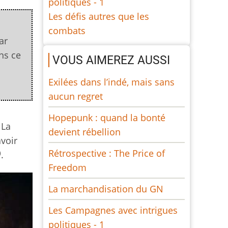
politiques - 1
Les défis autres que les
combats
ar
ans ce
VOUS AIMEREZ AUSSI
Exilées dans l’indé, mais sans
aucun regret
Hopepunk : quand la bonté
 La
devient rébellion
voir
Rétrospective : The Price of
)
.
Freedom
La marchandisation du GN
Les Campagnes avec intrigues
politiques - 1