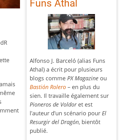
Funs Athal
JdR
ette
Alfonso J. Barceló (alias Funs
Athal) a écrit pour plusieurs
blogs comme
PX Magazine
ou
jamais
Bastión Rolero
– en plus du
et même
sien. Il travaille également sur
s
Pioneros de Voldor
et est
comment
l’auteur d’un scénario pour
El
Resurgir del Dragón
, bientôt
publié.