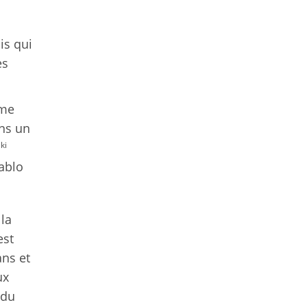
is qui
es
ême
ons un
ki
ablo
la
est
ans et
ux
 du