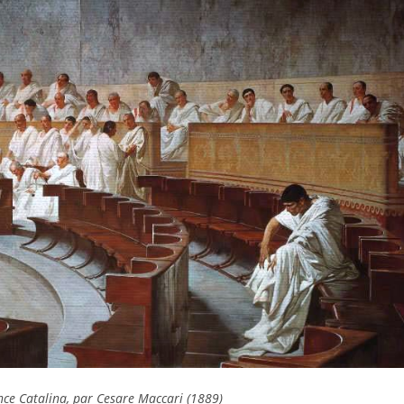
nce Catalina
, par Cesare Maccari (1889)