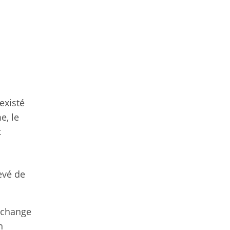
existé
e, le
t
evé de
 échange
n