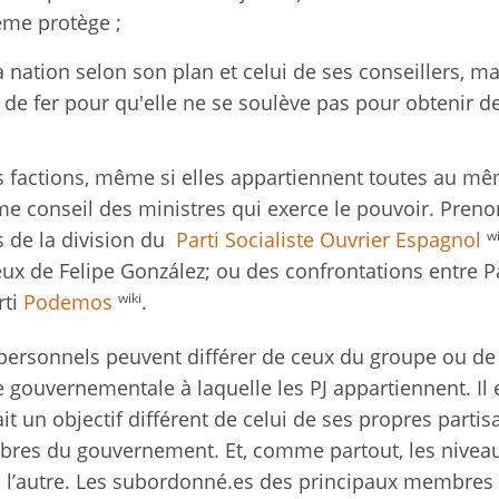
ième protège ;
a nation selon son plan et celui de ses conseillers, ma
 de fer pour qu'elle ne se soulève pas pour obtenir d
s factions, même si elles appartiennent toutes au m
e conseil des ministres qui exerce le pouvoir. Pren
wi
 de la division du
Parti Socialiste Ouvrier Espagnol
eux de Felipe González; ou des confrontations entre P
wiki
rti
Podemos
.
 personnels peuvent différer de ceux du groupe ou de 
gouvernementale à laquelle les PJ appartiennent. Il 
it un objectif différent de celui de ses propres partis
mbres du gouvernement. Et, comme partout, les nivea
u l’autre. Les subordonné.es des principaux membres