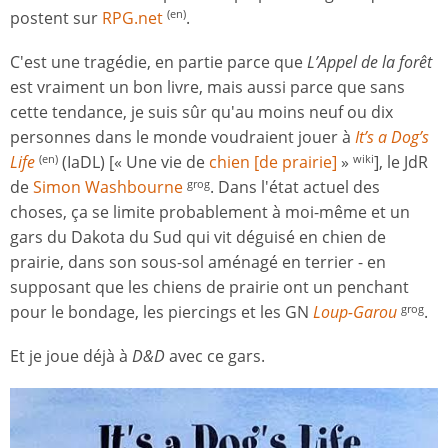
postent sur
RPG.net
.
(en)
C'est une tragédie, en partie parce que
L’Appel de la forêt
est vraiment un bon livre, mais aussi parce que sans
cette tendance, je suis sûr qu'au moins neuf ou dix
personnes dans le monde voudraient jouer à
It’s a Dog’s
Life
(IaDL) [« Une vie de
chien [de prairie]
»
], le JdR
(en)
wiki
de
Simon Washbourne
. Dans l'état actuel des
grog
choses, ça se limite probablement à moi-même et un
gars du Dakota du Sud qui vit déguisé en chien de
prairie, dans son sous-sol aménagé en terrier - en
supposant que les chiens de prairie ont un penchant
pour le bondage, les piercings et les GN
L​oup-Garou
.
grog
Et je joue déjà à
D&D
avec ce gars.