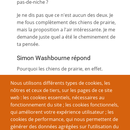
pas-de-niche ?
Je ne dis pas que ce n'est aucun des deux. Je
me fous complètement des chiens de prairie,
mais la proposition a l'air intéressante. Je me
demande juste quel a été le cheminement de
ta pensée.
Simon Washbourne répond
Pourquoi les chiens de prairie, en effet.
Eh bien, je venais de finir de lire
Ducton Wood
-
Nous utilisons différents types de cookies, les
il y a plein de romans dans la série des
Duction
nôtres et ceux de tiers, sur les pages de ce site
- ça parle de taupes. Et j'ai pensé que ça ferait
web : les cookies essentiels, nécessaires au
un JdR formidable. J'avais bien sûr entendu
fonctionnement du site ; les cookies fonctionnels,
parler de
Bunnies & Burrows
, mais je trouvais
qui améliorent votre expérience utilisateur ; les
que [l'adaptation des romans] avait été faite
cookies de performance, qui nous permettent de
tout de travers.
générer des données agrégées sur l’utilisation du