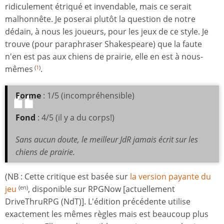
ridiculement étriqué et invendable, mais ce serait
malhonnête. Je poserai plutôt la question de notre
dédain, à nous les joueurs, pour les jeux de ce style. Je
trouve (pour paraphraser Shakespeare) que la faute
n'en est pas aux chiens de prairie, elle en est à nous-
mêmes
.
(
1
)
Forme
: 1/5 (incompréhensible)
Fond
: 4/5 (il y a du corps!)
Sans aucun doute, le meilleur JdR jamais écrit sur les
chiens de prairie.
(NB : Cette critique est basée sur
la version payante du
jeu
, disponible sur RPGNow [actuellement
(en)
DriveThruRPG (NdT)]. L'édition précédente utilise
exactement les mêmes règles mais est beaucoup plus