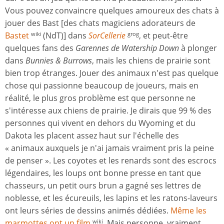
Vous pouvez convaincre quelques amoureux des chats à
jouer des Bast [des chats magiciens adorateurs de
Bastet
(NdT)] dans
SorCellerie
, et peut-être
wiki
grog
quelques fans des
Garennes de Watership Down
à plonger
dans
Bunnies & Burrows
, mais les chiens de prairie sont
bien trop étranges. Jouer des animaux n'est pas quelque
chose qui passionne beaucoup de joueurs, mais en
réalité, le plus gros problème est que personne ne
s'intéresse aux chiens de prairie. Je dirais que 99 % des
personnes qui vivent en dehors du Wyoming et du
Dakota les placent assez haut sur l'échelle des
« animaux auxquels je n'ai jamais vraiment pris la peine
de penser ». Les coyotes et les renards sont des escrocs
légendaires, les loups ont bonne presse en tant que
chasseurs, un petit ours brun a gagné ses lettres de
noblesse, et les écureuils, les lapins et les ratons-laveurs
ont leurs séries de dessins animés dédiées.
Même les
marmottes ont un film
. Mais personne, vraiment
wiki