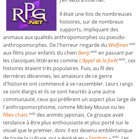
J’en veux à Internet.
Il était une fois de nombreuses
histoires, sur de nombreux
supports, impliquant des
animaux aux qualités anthropomorphes ou pseudo-
anthropomorphes. De l'horreur ringarde du
Wolfman
wiki
aux films pour enfants du chien
Benji
en passant par
wiki
les classiques littéraires comme
L’Appel de la forêt
, ces
wiki
histoires étaient très populaires. Puis, au fil des
dernières décennies, les amateurs de ce genre
d'histoires ont commencé à se rassembler. Leurs rangs
se sont élargis et ils se sont heurtés à une autre
communauté, ceux qui préfèrent un aspect plus large de
l'anthropomorphisme, comme Mickey Mouse ou les
filles-chats
des animés japonais. Ce groupe avait
wiki
tendance à être plus enthousiaste et plus porté sur le
visuel que le premier, donc il est devenu emblématique
de toute la culture, qui a évolué en «
fandom
»
. Les
wiki