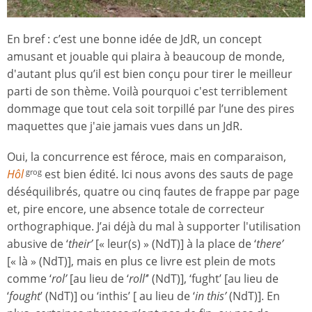
En bref : c’est une bonne idée de JdR, un concept
amusant et jouable qui plaira à beaucoup de monde,
d'autant plus qu’il est bien conçu pour tirer le meilleur
parti de son thème. Voilà pourquoi c'est terriblement
dommage que tout cela soit torpillé par l’une des pires
maquettes que j'aie jamais vues dans un JdR.
Oui, la concurrence est féroce, mais en comparaison,
Hôl
est bien édité. Ici nous avons des sauts de page
grog
déséquilibrés, quatre ou cinq fautes de frappe par page
et, pire encore, une absence totale de correcteur
orthographique. J’ai déjà du mal à supporter l'utilisation
abusive de ‘
their’
[« leur(s) » (NdT)] à la place de ‘
there’
[« là » (NdT)], mais en plus ce livre est plein de mots
comme ‘
rol’
[au lieu de ‘
roll’
’ (NdT)], ‘fught’ [au lieu de
‘
fought
’ (NdT)] ou ‘inthis’ [ au lieu de ‘
in this’
(NdT)]. En