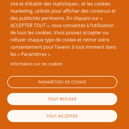
site et d’établir des statistiques ; et les cookies
Cependant, il s'est trouvé que j'étais en
marketing, utilisés pour afficher des contenus et
vacances au Wyoming et que j'ai visité the
des publicités pertinents. En cliquant sur «
Devil's Tower, ou il y a une grande ville de
ACCEPTER TOUT », vous consentez à l’utilisation
chiens de prairie. J'ai tout de suite pensé que
de tous les cookies. Vous pouvez accepter ou
les chiens de prairie avait une société bien
refuser chaque type de cookie et retirer votre
plus intéressante que les taupes - qui sont
consentement pour l’avenir à tout moment dans
surtout solitaires. Cela donnerait donc un
les « Paramètres ».
bien meilleur sujet ; les chiens de prairie
Information sur les cookies
vivent en "villes", ont des familles - appelées
"coteries", ce que j'ai traduit par "tribus", ils
ont des sentinelles ; ils font pousser leur
PARAMÈTRES DE COOKIE
propre nourriture (guérisseurs) ; ils vivent à
côté des bisons, et ainsi de suite. Et ils
TOUT REFUSER
jappent - jappement, décidai-je, qui aurait des
pouvoirs magiques.
TOUT ACCEPTER
j'ai juste extrapolé, et ça a grandi à partir de
là, surtout quand j'ai commencé à développer