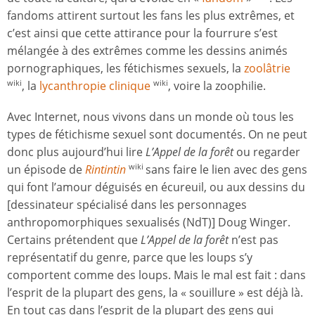
fandoms attirent surtout les fans les plus extrêmes, et
c’est ainsi que cette attirance pour la fourrure s’est
mélangée à des extrêmes comme les dessins animés
pornographiques, les fétichismes sexuels, la
zoolâtrie
, la
lycanthropie clinique
, voire la zoophilie.
wiki
wiki
Avec Internet, nous vivons dans un monde où tous les
types de fétichisme sexuel sont documentés. On ne peut
donc plus aujourd’hui lire
L’Appel de la forêt
ou regarder
un épisode de
Rintinti
n
sans faire le lien avec des gens
wiki
qui font l’amour déguisés en écureuil, ou aux dessins du
[dessinateur spécialisé dans les personnages
anthropomorphiques sexualisés (NdT)] Doug Winger.
Certains prétendent que
L’Appel de la forêt
n’est pas
représentatif du genre, parce que les loups s’y
comportent comme des loups. Mais le mal est fait : dans
l’esprit de la plupart des gens, la « souillure » est déjà là.
En tout cas dans l’esprit de la plupart des gens qui