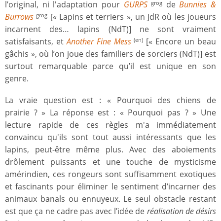
l’original, ni l'adaptation pour
GURPS
de
Bunnies &
grog
Burrows
[« Lapins et terriers », un JdR où les joueurs
grog
incarnent des… lapins (NdT)] ne sont vraiment
satisfaisants, et
Another Fine Mess
[« Encore un beau
(en)
gâchis », où l’on joue des familiers de sorciers (NdT)] est
surtout remarquable parce qu’il est unique en son
genre.
La vraie question est : « Pourquoi des chiens de
prairie ? » La réponse est : « Pourquoi pas ? » Une
lecture rapide de ces règles m'a immédiatement
convaincu qu'ils sont tout aussi intéressants que les
lapins, peut-être même plus. Avec des aboiements
drôlement puissants et une touche de mysticisme
amérindien, ces rongeurs sont suffisamment exotiques
et fascinants pour éliminer le sentiment d’incarner des
animaux banals ou ennuyeux. Le seul obstacle restant
est que ça ne cadre pas avec l’idée de
réalisation de désirs