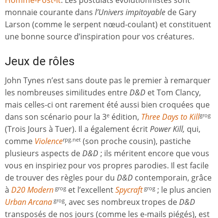
monnaie courante dans
l’Univers impitoyable
de Gary
Larson (comme le serpent nœud-coulant) et constituent
une bonne source d’inspiration pour vos créatures.
Jeux de rôles
John Tynes n’est sans doute pas le premier à remarquer
les nombreuses similitudes entre
D&D
et Tom Clancy,
mais celles-ci ont rarement été aussi bien croquées que
dans son scénario pour la 3
édition,
Three Days to Kill
e
grog
(Trois Jours à Tuer). Il a également écrit
Power Kill,
qui,
comme
Violence
(son proche cousin), pastiche
rpg.net
plusieurs aspects de
D&D
; ils méritent encore que vous
vous en inspiriez pour vos propres parodies. Il est facile
de trouver des règles pour du
D&D
contemporain, grâce
à
D20 Modern
et l’excellent
Spycraft
; le plus ancien
grog
grog
Urban Arcana
, avec ses nombreux tropes de
D&D
grog
transposés de nos jours (comme les e-mails piégés), est