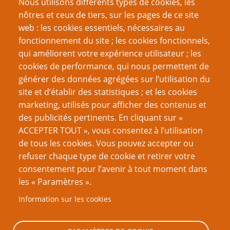
Nous utilisons différents types de cookies, les
Rapport de mission
nôtres et ceux de tiers, sur les pages de ce site
Ode aux Indés
web : les cookies essentiels, nécessaires au
Les jeux en une page sont-ils sans valeur ?
fonctionnement du site ; les cookies fonctionnels,
La Carte-X ne vous sauvera pas de tout
qui améliorent votre expérience utilisateur ; les
Défi du gamer : un jeu par saison
cookies de performance, qui nous permettent de
générer des données agrégées sur l’utilisation du
Page
Pagination
1
››
site et d’établir des statistiques ; et les cookies
suivante
marketing, utilisés pour afficher des contenus et
VOUS AIMEREZ AUSSI
des publicités pertinents. En cliquant sur «
ACCEPTER TOUT », vous consentez à l’utilisation
Une histoire de dés
de tous les cookies. Vous pouvez accepter ou
refuser chaque type de cookie et retirer votre
Les langues de D&D impliquent un univers particulier
consentement pour l’avenir à tout moment dans
1d20 idées de cadeaux rôlistes qui ne soient pas
les « Paramètres ».
encore plus de JdR ou de dés
Information sur les cookies
Assemblez vos monstres
La forteresse gygaxienne