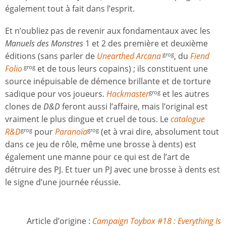
également tout à fait dans l’esprit.
Et n’oubliez pas de revenir aux fondamentaux avec les
Manuels des Monstres
1 et 2 des première et deuxième
éditions (sans parler de
Unearthed Arcana
, du
Fiend
grog
Folio
et de tous leurs copains) ; ils constituent une
grog
source inépuisable de démence brillante et de torture
sadique pour vos joueurs.
Hackmaster
et les autres
grog
clones de
D&D
feront aussi l’affaire, mais l’original est
vraiment le plus dingue et cruel de tous. Le
catalogue
R&D
pour
Paranoïa
(et à vrai dire, absolument tout
grog
grog
dans ce jeu de rôle, même une brosse à dents) est
également une manne pour ce qui est de l’art de
détruire des PJ. Et tuer un PJ avec une brosse à dents est
le signe d’une journée réussie.
Article d’origine :
Campaign Toybox #18 : Everything Is