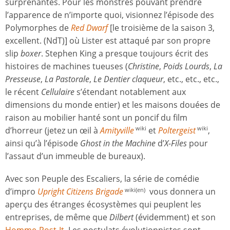
surprenantes. Pour les monstres pouvant prendre
l’apparence de n’importe quoi, visionnez l’épisode des
Polymorphes de
Red Dwarf
[le troisième de la saison 3,
excellent. (NdT)] où Lister est attaqué par son propre
slip
boxer
. Stephen King a presque toujours écrit des
histoires de machines tueuses (
Christine
,
Poids Lourds
,
La
Presseuse
,
La Pastorale
,
Le Dentier claqueur
, etc., etc., etc.,
le récent
Cellulaire
s’étendant notablement aux
dimensions du monde entier) et les maisons douées de
raison au mobilier hanté sont un poncif du film
d’horreur (jetez un œil à
Amityville
et
Poltergeist
,
wiki
wiki
ainsi qu’à l’épisode
Ghost in the Machine
d’
X-Files
pour
l’assaut d’un immeuble de bureaux).
Avec son Peuple des Escaliers, la série de comédie
d’impro
Upright Citizens Brigade
vous donnera un
wiki(en)
aperçu des étranges écosystèmes qui peuplent les
entreprises, de même que
Dilbert
(évidemment) et son
Homme-Post-It
. Les postulats évolutionnistes sont