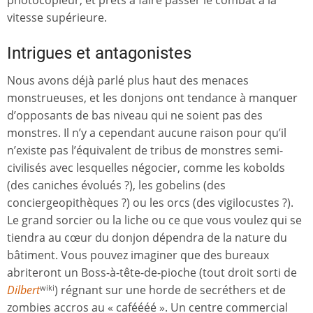
photocopieur, et prêts à faire passer le combat à la
vitesse supérieure.
Intrigues et antagonistes
Nous avons déjà parlé plus haut des menaces
monstrueuses, et les donjons ont tendance à manquer
d’opposants de bas niveau qui ne soient pas des
monstres. Il n’y a cependant aucune raison pour qu’il
n’existe pas l’équivalent de tribus de monstres semi-
civilisés avec lesquelles négocier, comme les kobolds
(des caniches évolués ?), les gobelins (des
conciergeopithèques ?) ou les orcs (des vigilocustes ?).
Le grand sorcier ou la liche ou ce que vous voulez qui se
tiendra au cœur du donjon dépendra de la nature du
bâtiment. Vous pouvez imaginer que des bureaux
abriteront un Boss-à-tête-de-pioche (tout droit sorti de
Dilbert
) régnant sur une horde de secréthers et de
wiki
zombies accros au « caféééé ». Un centre commercial