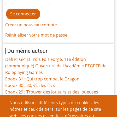
Créer un nouveau compte
Réinitialiser votre mot de passe
Du même auteur
Défi PTGPTB Trois Fois Forgé, 11e édition
(communiqué) Ouverture de l’Académie PTGPTB de
Roleplaying Games
Ebook 31 : Qui trop combat le Dragon...
Ebook 30 : 30, v'la les flics
Ebook 29 : Trouver des Joueurs et des Joueuses
Ebook 28 : Les visages du Dragon
Nous utilisons différents types de cookies, les
Ebook 27 : 18+ ; thématiques adultes et JdR
nôtres et ceux de tiers, sur les pages de ce site
Jouer au JdR même confiné
web : les cookies essentiels, nécessaires au