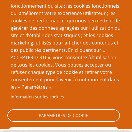
Ebook 25 : Souvenirs, souvenirs...
fonctionnement du site ; les cookies fonctionnels,
Ebook 24 : Peindre un univers fictif réaliste
qui améliorent votre expérience utilisateur ; les
cookies de performance, qui nous permettent de
Page
Pagination
1
››
générer des données agrégées sur l’utilisation du
suivante
site et d’établir des statistiques ; et les cookies
VOUS AIMEREZ AUSSI
marketing, utilisés pour afficher des contenus et
des publicités pertinents. En cliquant sur «
L’Art d’arbitrer 11 - Résolution de l’action contre
ACCEPTER TOUT », vous consentez à l’utilisation
résolution narrative
de tous les cookies. Vous pouvez accepter ou
refuser chaque type de cookie et retirer votre
Reprendre les mécanismes à zéro : éléments
consentement pour l’avenir à tout moment dans
classiques de systèmes de jeu
les « Paramètres ».
Les Six cultures de jeu
Information sur les cookies
Stanislavski contre Brecht
Jouabilité et Réalisme
PARAMÈTRES DE COOKIE