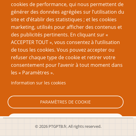
La théorie SIMB : l'évolution du LNS
cookies de performance, qui nous permettent de
Les 9 éléments d’un bon système de jeu
générer des données agrégées sur l’utilisation du
Comment mener une partie avec beaucoup de
site et d’établir des statistiques ; et les cookies
Joueurs
marketing, utilisés pour afficher des contenus et
des publicités pertinents. En cliquant sur «
VOUS AIMEREZ AUSSI
ACCEPTER TOUT », vous consentez à l’utilisation
de tous les cookies. Vous pouvez accepter ou
La théorie SIMB : l'évolution du LNS
refuser chaque type de cookie et retirer votre
consentement pour l’avenir à tout moment dans
Je vais t'en donner moi du modèle à trois volets !
les « Paramètres ».
La maîtrise de jeu stratégique, 2e partie
Information sur les cookies
La Maîtrise de Jeu Stratégique, 3e partie
La maîtrise de jeu stratégique
PARAMÈTRES DE COOKIE
TOUT REFUSER
© 2026 PTGPTB.fr, All rights reserved.