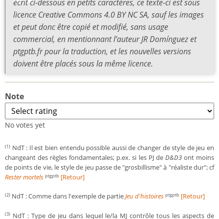
écrit ci-dessous en petits caractères, ce texte-ci est sous
licence Creative Commons 4.0 BY NC SA, sauf les images
et peut donc être copié et modifié, sans usage
commercial, en mentionnant l’auteur JR Domínguez et
ptgptb.fr pour la traduction, et les nouvelles versions
doivent être placés sous la même licence.
Note
No votes yet
NdT : Il est bien entendu possible aussi de changer de style de jeu en
(1)
changeant des règles fondamentales; p.ex. si les PJ de
D&D3
ont moins
de points de vie, le style de jeu passe de "grosbillisme" à "réaliste dur"; cf
Rester mortels
[Retour]
ptgptb
NdT : Comme dans l'exemple de partie
Jeu d'histoires
[Retour]
(2)
ptgptb
NdT : Type de jeu dans lequel le/la MJ contrôle tous les aspects de
(3)