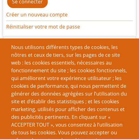
Créer un nouveau compte
Réinitialiser votre mot de passe
Archives
Nous utilisons différents types de cookies, les
nôtres et ceux de tiers, sur les pages de ce site
juin 2024
(8)
web : les cookies essentiels, nécessaires au
mars 2024
(7)
fonctionnement du site ; les cookies fonctionnels,
qui améliorent votre expérience utilisateur ; les
décembre 2023
(14)
cookies de performance, qui nous permettent de
septembre 2023
(8)
générer des données agrégées sur l’utilisation du
site et d’établir des statistiques ; et les cookies
juin 2023
(13)
marketing, utilisés pour afficher des contenus et
des publicités pertinents. En cliquant sur «
mai 2023
(1)
ACCEPTER TOUT », vous consentez à l’utilisation
mars 2023
(10)
de tous les cookies. Vous pouvez accepter ou