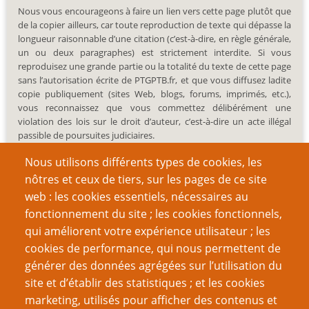
Nous vous encourageons à faire un lien vers cette page plutôt que
de la copier ailleurs, car toute reproduction de texte qui dépasse la
longueur raisonnable d’une citation (c’est-à-dire, en règle générale,
un ou deux paragraphes) est strictement interdite. Si vous
reproduisez une grande partie ou la totalité du texte de cette page
sans l’autorisation écrite de PTGPTB.fr, et que vous diffusez ladite
copie publiquement (sites Web, blogs, forums, imprimés, etc.),
vous reconnaissez que vous commettez délibérément une
violation des lois sur le droit d’auteur, c’est-à-dire un acte illégal
passible de poursuites judiciaires.
Nous utilisons différents types de cookies, les
nôtres et ceux de tiers, sur les pages de ce site
web : les cookies essentiels, nécessaires au
fonctionnement du site ; les cookies fonctionnels,
Recherche
qui améliorent votre expérience utilisateur ; les
cookies de performance, qui nous permettent de
générer des données agrégées sur l’utilisation du
site et d’établir des statistiques ; et les cookies
Nom d'utilisateur
marketing, utilisés pour afficher des contenus et