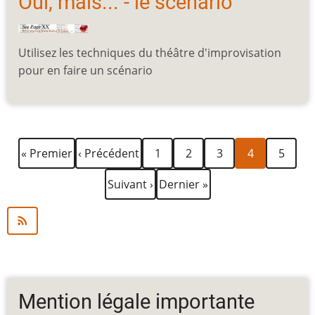
Oui, mais... - le scénario
Utilisez les techniques du théâtre d'improvisation
pour en faire un scénario
Première
Page
Page
Page
Page
Page
Page
Pagination
« Premier
‹ Précédent
1
2
3
4
5
page
précédente
courante
Page
Dernière
Suivant ›
Dernier »
suivante
page
Mention légale importante