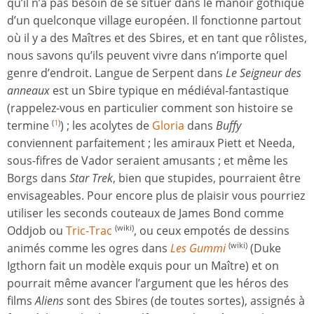
qu’il n’a pas besoin de se situer dans le manoir gothique
d’un quelconque village européen. Il fonctionne partout
où il y a des Maîtres et des Sbires, et en tant que rôlistes,
nous savons qu’ils peuvent vivre dans n’importe quel
genre d’endroit. Langue de Serpent dans
Le Seigneur des
anneaux
est un Sbire typique en médiéval-fantastique
(rappelez-vous en particulier comment son histoire se
termine
) ; les acolytes de
Gloria
dans
Buffy
(
1
)
conviennent parfaitement ; les amiraux Piett et Needa,
sous-fifres de Vador seraient amusants ; et même les
Borgs dans
Star Trek
, bien que stupides, pourraient être
envisageables. Pour encore plus de plaisir vous pourriez
utiliser les seconds couteaux de James Bond comme
Oddjob ou
Tric-Trac
, ou ceux empotés de dessins
(wiki)
animés comme les ogres dans
Les Gummi
(Duke
(wiki)
Igthorn fait un modèle exquis pour un Maître) et on
pourrait même avancer l’argument que les héros des
films
Aliens
sont des Sbires (de toutes sortes), assignés à