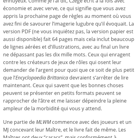
ennuyeux. Comme je l’ai dit, Czege écrit à la fois avec
économie et avec verve, ce qui signifie que vous avez
appris la prochaine page de règles au moment où vous
avez fini de savourer l’imagerie lugubre qu’il évoquait. La
version PDF (ne vous inquiétez pas, la version papier est
aussi disponible) fait 64 pages mais cela inclut beaucoup
de lignes aérées et d’illustrations, avec au final un livre
ne dépassant pas les dix mille mots. Ceux qui enragent
contre les créateurs de jeux de rôles qui osent leur
demander de l’argent pour quoi que ce soit de plus petit
que l’
Encyclopaedia Brittanica
devraient s’arrêter de lire
maintenant. Ceux qui savent que les bonnes choses
peuvent se présenter en petits formats peuvent se
rapprocher de l’âtre et me laisser dépeindre la pleine
ampleur de la morbidité qui vous y attend.
Une partie de
MLWM
commence avec des joueurs et un
MJ concevant leur Maître, et le livre fait de même. Les
Maîtres ont deux “caracs”, mais conformément à