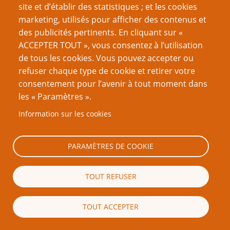
site et d’établir des statistiques ; et les cookies
CAPTCHA
marketing, utilisés pour afficher des contenus et
des publicités pertinents. En cliquant sur «
ACCEPTER TOUT », vous consentez à l’utilisation
de tous les cookies. Vous pouvez accepter ou
Quel code est dissimulé dans l'image ?
refuser chaque type de cookie et retirer votre
consentement pour l’avenir à tout moment dans
les « Paramètres ».
Saisir les caractères affichés dans l'image.
Information sur les cookies
Cette question nous permet de vérifier que vous n'êtes
pas une robot.
PARAMÈTRES DE COOKIE
TOUT REFUSER
TOUT ACCEPTER
Mention légale importante