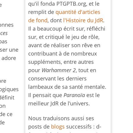
qu'il fonda PTGPTB.org, et le
e
remplit de
quantité d'articles
de fond
, dont
l'Histoire du JdR
.
bonnes
Il a beaucoup écrit sur, réfléchi
ces
sur, et critiqué le jeu de rôle,
 pas
avant de réaliser son rêve en
ser une
contribuant à de nombreux
n adore
suppléments, entre autres
pour
Warhammer 2
, tout en
conservant les derniers
ore
lambeaux de sa santé mentale.
logiques
Il pensait que
Paranoïa
est le
éfinit
meilleur JdR de l’univers.
ion
 de ce
Nous traduisons aussi ses
de
posts de
blogs
successifs : d-