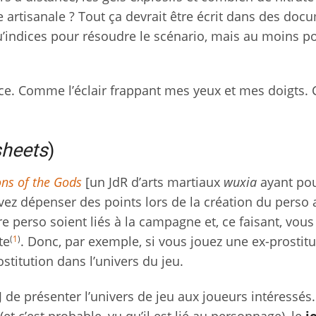
artisanale ? Tout ça devrait être écrit dans des doc
’indices pour résoudre le scénario, mais au moins p
tifice. Comme l’éclair frappant mes yeux et mes doigt
sheets
)
ns of the Gods
[un JdR d’arts martiaux
wuxia
ayant po
ez dépenser des points lors de la création du perso 
re perso soient liés à la campagne et, ce faisant, vous
(
1
)
te
. Donc, par exemple, si vous jouez une ex-prostitu
ostitution dans l’univers du jeu.
de présenter l’univers de jeu aux joueurs intéressés
(et c’est probable, vu qu’il est lié au personnage), le
j