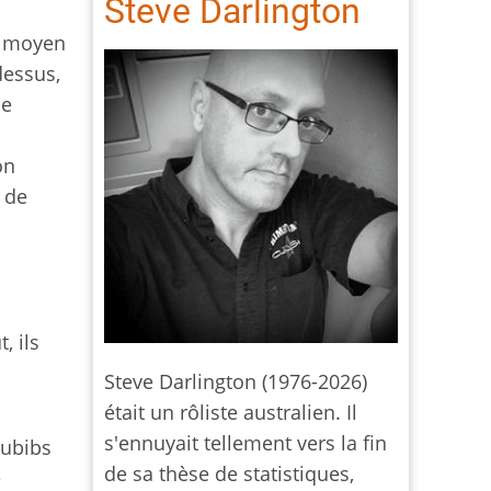
Steve Darlington
l moyen
dessus,
ne
s
on
 de
, ils
Steve Darlington (1976-2026)
était un rôliste australien. Il
s'ennuyait tellement vers la fin
oubibs
de sa thèse de statistiques,
e