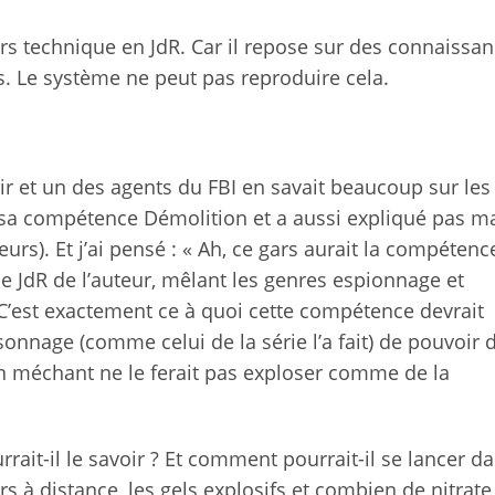
s technique en JdR. Car il repose sur des connaissa
s. Le système ne peut pas reproduire cela.
ir et un des agents du FBI en savait beaucoup sur les
us sa compétence Démolition et a aussi expliqué pas m
urs). Et j’ai pensé : « Ah, ce gars aurait la compétenc
e JdR de l’auteur, mêlant les genres espionnage et
 C’est exactement ce à quoi cette compétence devrait
onnage (comme celui de la série l’a fait) de pouvoir d
un méchant ne le ferait pas exploser comme de la
rait-il le savoir ? Et comment pourrait-il se lancer d
rs à distance, les gels explosifs et combien de nitrate