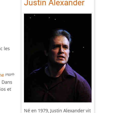
Justin Alexander
c les
ptgptb
ne
. Dans
ios et
Né en 1979, Justin Alexander vit