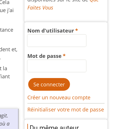
Cela
Faites Vous
e j’ai
stance
Nom d'utilisateur
dent et,
Mot de passe
.
t la
fiant
Créer un nouveau compte
Réinitialiser votre mot de passe
git.
 où a
Du même auteur