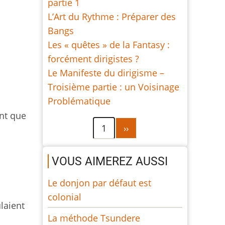
partie 1
L’Art du Rythme : Préparer des
Bangs
Les « quêtes » de la Fantasy :
forcément dirigistes ?
Le Manifeste du dirigisme –
Troisième partie : un Voisinage
Problématique
nt que
Pagination
Page
1
››
suivante
VOUS AIMEREZ AUSSI
Le donjon par défaut est
colonial
laient
La méthode Tsundere