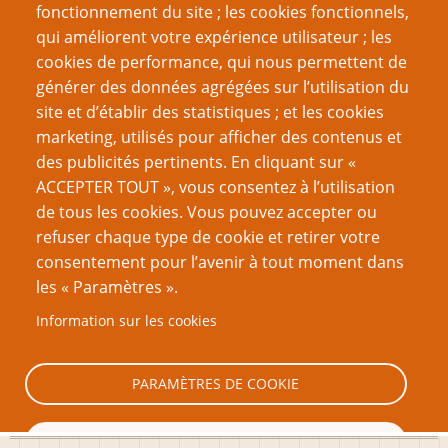
fonctionnement du site ; les cookies fonctionnels,
Défi du gamer : un jeu par saison
qui améliorent votre expérience utilisateur ; les
Vous êtes ce que vous faites
cookies de performance, qui nous permettent de
générer des données agrégées sur l’utilisation du
Page
Pagination
1
››
site et d’établir des statistiques ; et les cookies
suivante
marketing, utilisés pour afficher des contenus et
VOUS AIMEREZ AUSSI
des publicités pertinents. En cliquant sur «
ACCEPTER TOUT », vous consentez à l’utilisation
L’impression d'être un blaireau
de tous les cookies. Vous pouvez accepter ou
refuser chaque type de cookie et retirer votre
Steve Darlington, rôliste fondateur
consentement pour l’avenir à tout moment dans
Lettre ouverte d’un rôliste privilégié à d’autres rôlistes
les « Paramètres ».
privilégiés
Information sur les cookies
Vos gueules, les relous !
Exilées dans l’indé, mais sans aucun regret
PARAMÈTRES DE COOKIE
TOUT REFUSER