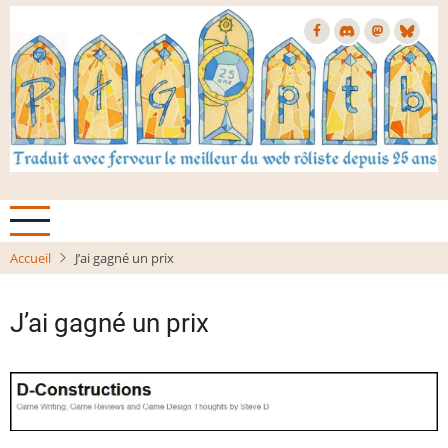
Aller
au
contenu
principal
Accueil
J’ai gagné un prix
J’ai gagné un prix