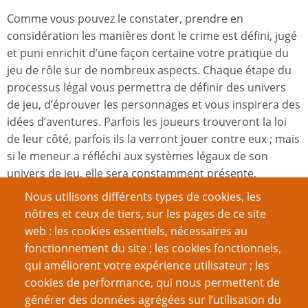
Comme vous pouvez le constater, prendre en
considération les manières dont le crime est défini, jugé
et puni enrichit d’une façon certaine votre pratique du
jeu de rôle sur de nombreux aspects. Chaque étape du
processus légal vous permettra de définir des univers
de jeu, d’éprouver les personnages et vous inspirera des
idées d’aventures. Parfois les joueurs trouveront la loi
de leur côté, parfois ils la verront jouer contre eux ; mais
si le meneur a réfléchi aux systèmes légaux de son
univers de jeu, elle sera constamment présente,
soutenant les personnages, s’opposant à eux et les
Nous utilisons différents types de cookies, les
défiant tout le long de leurs aventures.
nôtres et ceux de tiers, sur les pages de ce site
web : les cookies essentiels, nécessaires au
fonctionnement du site ; les cookies fonctionnels,
Article original :
Law & Enforcement in Imaginary Realms:
qui améliorent votre expérience utilisateur ; les
The Force of Law
cookies de performance, qui nous permettent de
générer des données agrégées sur l’utilisation du