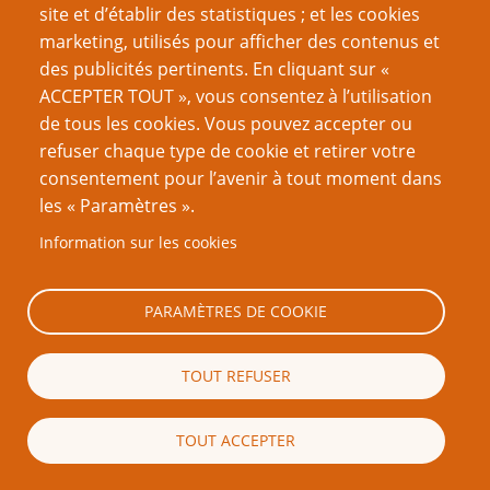
site et d’établir des statistiques ; et les cookies
Note
marketing, utilisés pour afficher des contenus et
des publicités pertinents. En cliquant sur «
No votes yet
ACCEPTER TOUT », vous consentez à l’utilisation
de tous les cookies. Vous pouvez accepter ou
NdT : Pour plus d’information sur le sujet, l’auteur vous recommande
(1)
refuser chaque type de cookie et retirer votre
On the Humanitarian Theory of Punishment
de C.S. Lewis, réimprimé
dans
God in the Dock
. si vous êtes intéressés par l’historique de la peine
consentement pour l’avenir à tout moment dans
en France, vous pouvez lire
cet article
.
[Retour]
les « Paramètres ».
NdT : Regardez l’épisode de
Star Trek : The Next Generation
intitulé
(2)
Information sur les cookies
Justice.
Sur une planète paradisiaque, au milieu d’indigènes affectueux,
le jeune adolescent Wesley est condamné à mort pour avoir brisé une
vitre avec un ballon ! Malheureusement pour l'intérêt de la série, il ne
PARAMÈTRES DE COOKIE
purge jamais sa peine.
[Retour]
TOUT REFUSER
Mots-clés
prison
loi
procès
TOUT ACCEPTER
Catégorie