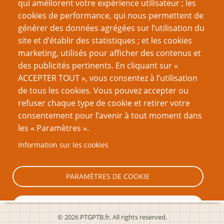
qui améliorent votre expérience utilisateur ; les
Le festin de Javan
cookies de performance, qui nous permettent de
Les Pactes avec le Diable
générer des données agrégées sur l’utilisation du
site et d’établir des statistiques ; et les cookies
Page
Pagination
1
››
marketing, utilisés pour afficher des contenus et
suivante
des publicités pertinents. En cliquant sur «
VOUS AIMEREZ AUSSI
ACCEPTER TOUT », vous consentez à l’utilisation
de tous les cookies. Vous pouvez accepter ou
Ebook 27 : 18+ ; thématiques adultes et JdR
refuser chaque type de cookie et retirer votre
consentement pour l’avenir à tout moment dans
OK Boomer
les « Paramètres ».
Les JdR que vous n’aimez pas, sans bonnes raisons ?
Information sur les cookies
Bien jouer avec son prochain
Critique de F.A.T.A.L.
PARAMÈTRES DE COOKIE
TOUT REFUSER
© 2026 PTGPTB.fr, All rights reserved.