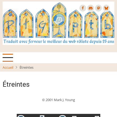
Aller
au
contenu
principal
Accueil
Étreintes
Étreintes
© 2001 Mark J. Young