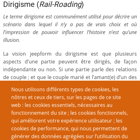
Dirigisme (
Rail-Roading
)
Le terme dirigisme est communément utilisé pour décrire un
scénario dans lequel il n’y a pas de vrais choix et où
l’impression de pouvoir influencer l’histoire n’est qu’une
illusion.
La vision jeepform du dirigisme est que plusieurs
aspects d’une partie peuvent être dirigés, de façon
indépendante ou non. Si une partie parle des relations
de couple ; et que le couple marié et l’amant(e) d’un des
époux sont coincés dans un ascenseur au beau milieu
Nous utilisons différents types de cookies, les
d’un gratte-ciel en proie aux flammes, on considérera la
nôtres et ceux de tiers, sur les pages de ce site
partie comme dirigiste seulement si l’évolution des
web : les cookies essentiels, nécessaires au
relations entre les personnages et le dénouement de
fonctionnement du site ; les cookies fonctionnels,
l’histoire sont décidés à l’avance. Cependant, le fait que
qui améliorent votre expérience utilisateur ; les
trois scènes doivent être jouées dans un ordre fixe (le
cookies de performance, qui nous permettent de
hall, l’ascenseur, les pompiers arrivant à la rescousse)
générer des données agrégées sur l’utilisation du
ne rend pas cette partie dirigiste. Les joueurs ont