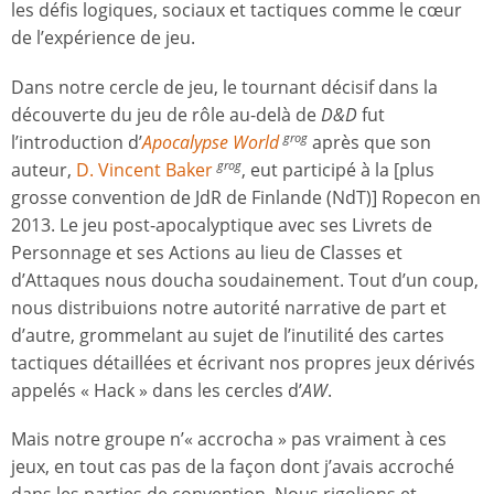
les défis logiques, sociaux et tactiques comme le cœur
de l’expérience de jeu.
Dans notre cercle de jeu, le tournant décisif dans la
découverte du jeu de rôle au-delà de
D&D
fut
l’introduction d’
Apocalypse World
après que son
grog
auteur,
D. Vincent Baker
, eut participé à la [plus
grog
grosse convention de JdR de Finlande (NdT)] Ropecon en
2013. Le jeu post-apocalyptique avec ses Livrets de
Personnage et ses Actions au lieu de Classes et
d’Attaques nous doucha soudainement. Tout d’un coup,
nous distribuions notre autorité narrative de part et
d’autre, grommelant au sujet de l’inutilité des cartes
tactiques détaillées et écrivant nos propres jeux dérivés
appelés « Hack » dans les cercles d’
AW
.
Mais notre groupe n’« accrocha » pas vraiment à ces
jeux, en tout cas pas de la façon dont j’avais accroché
dans les parties de convention. Nous rigolions et