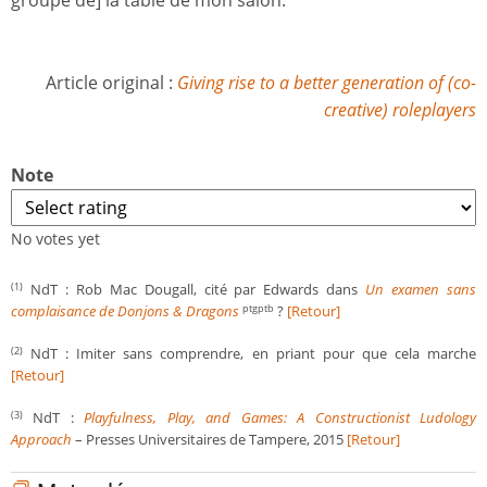
Article original :
Giving rise to a better generation of (co-
creative) roleplayers
Note
No votes yet
NdT : Rob Mac Dougall, cité par Edwards dans
Un examen sans
(1)
complaisance de Donjons & Dragons
?
[Retour]
ptgptb
NdT : Imiter sans comprendre, en priant pour que cela marche
(2)
[Retour]
NdT :
Playfulness, Play, and Games: A Constructionist Ludology
(3)
Approach
– Presses Universitaires de Tampere, 2015
[Retour]