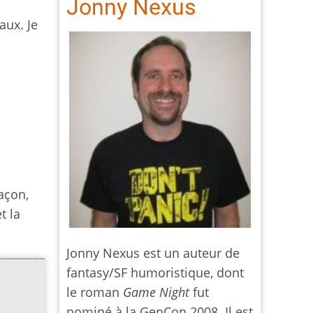
Jonny Nexus
aux. Je
açon,
t la
Jonny Nexus est un auteur de
fantasy/SF humoristique, dont
le roman
Game Night
fut
nominé à la GenCon 2008. Il est