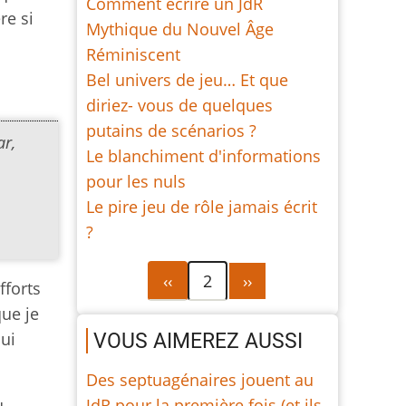
Comment écrire un JdR
re si
Mythique du Nouvel Âge
Réminiscent
Bel univers de jeu… Et que
diriez- vous de quelques
putains de scénarios ?
ar,
Le blanchiment d'informations
pour les nuls
Le pire jeu de rôle jamais écrit
?
Pagination
Page
Page
‹‹
2
››
fforts
précédente
suivante
que je
qui
VOUS AIMEREZ AUSSI
Des septuagénaires jouent au
JdR pour la première fois (et ils