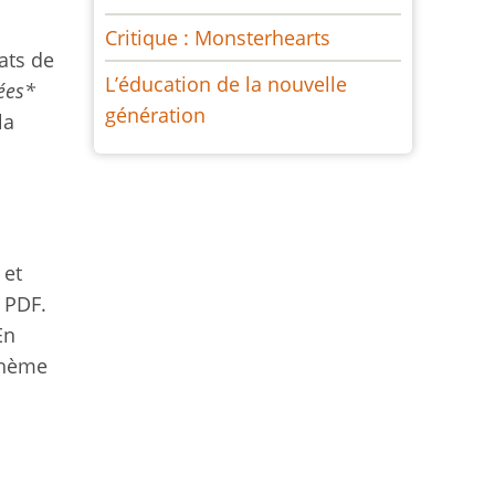
Critique : Monsterhearts
ats de
L’éducation de la nouvelle
ées*
génération
la
 et
 PDF.
En
 thème