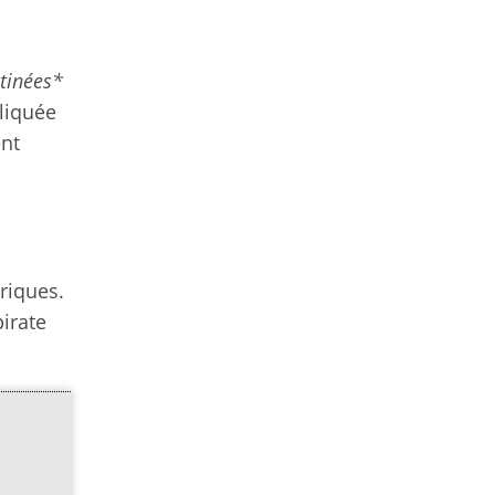
tinées*
pliquée
ent
riques.
pirate