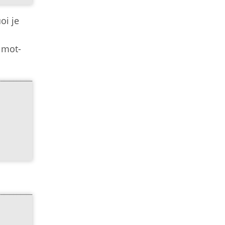
oi je
 mot-