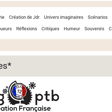
rie
Création de Jdr
Univers imaginaires
Scénarios
oueurs
Réflexions
Critiques
Humeur
Souvenirs
C
es*