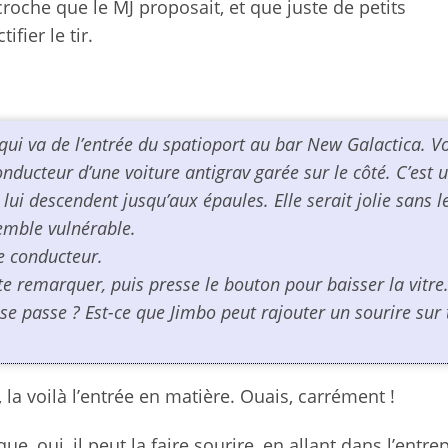
croche que le MJ proposait, et que juste de petits
fier le tir.
 qui va de l’entrée du spatioport au bar New Galactica. V
onducteur d’une voiture antigrav garée sur le côté. C’est 
ui descendent jusqu’aux épaules. Elle serait jolie sans l
semble vulnérable.
re conducteur.
te remarquer, puis presse le bouton pour baisser la vitre
i se passe ? Est-ce que Jimbo peut rajouter un sourire sur
é, la voilà l’entrée en matière. Ouais, carrément !
e, oui, il peut la faire sourire, en allant dans l’entre