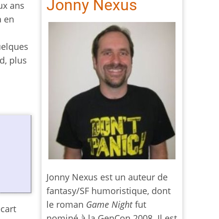
Jonny Nexus
ux ans
a en
uelques
d, plus
Jonny Nexus est un auteur de
fantasy/SF humoristique, dont
le roman
Game Night
fut
cart
nominé à la GenCon 2008. Il est