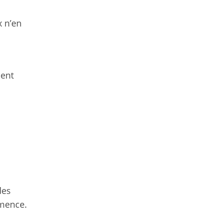
x n’en
ment
des
mmence.