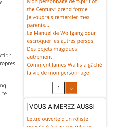
Mon personnage de “Spirit of
re
the Century” prend forme
Je voudrais remercier mes
.
parents...
Le Manuel de Wolfgang pour
escroquer les autres persos
Des objets magiques
ction,
autrement
propres
Comment James Wallis a gâché
la vie de mon personnage
inq
Pagination
Page
1
››
 ce
suivante
VOUS AIMEREZ AUSSI
Lettre ouverte d’un rôliste
privilégié à d’autres rôlistes