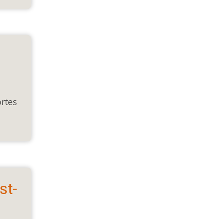
ortes
st-