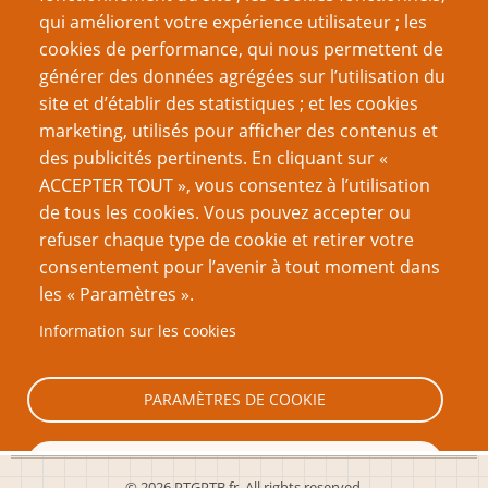
Recherche
qui améliorent votre expérience utilisateur ; les
cookies de performance, qui nous permettent de
générer des données agrégées sur l’utilisation du
site et d’établir des statistiques ; et les cookies
Nom d'utilisateur
marketing, utilisés pour afficher des contenus et
des publicités pertinents. En cliquant sur «
ACCEPTER TOUT », vous consentez à l’utilisation
Mot de passe
de tous les cookies. Vous pouvez accepter ou
refuser chaque type de cookie et retirer votre
consentement pour l’avenir à tout moment dans
les « Paramètres ».
Information sur les cookies
Créer un nouveau compte
Réinitialiser votre mot de passe
PARAMÈTRES DE COOKIE
TOUT REFUSER
© 2026 PTGPTB.fr, All rights reserved.