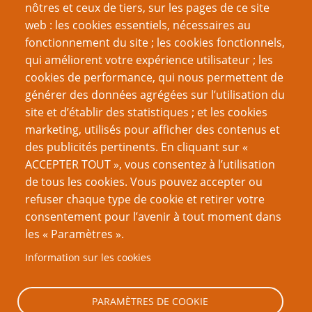
nôtres et ceux de tiers, sur les pages de ce site
Une Histoire du jeu de rôle – neuvième partie : la fin
web : les cookies essentiels, nécessaires au
et le commencement
fonctionnement du site ; les cookies fonctionnels,
qui améliorent votre expérience utilisateur ; les
Page
Page
Pagination
‹‹
11
››
cookies de performance, qui nous permettent de
précédente
suivante
générer des données agrégées sur l’utilisation du
VOUS AIMEREZ AUSSI
site et d’établir des statistiques ; et les cookies
marketing, utilisés pour afficher des contenus et
Réfléchissez avant de quantifier
des publicités pertinents. En cliquant sur «
ACCEPTER TOUT », vous consentez à l’utilisation
L’Art d’arbitrer 11 - Résolution de l’action contre
de tous les cookies. Vous pouvez accepter ou
résolution narrative
refuser chaque type de cookie et retirer votre
Sans dessus-dessous (systèmes)
consentement pour l’avenir à tout moment dans
les « Paramètres ».
L’Art d’arbitrer 12 – Cacher ou révéler le seuil de
difficulté
Information sur les cookies
Les minuteurs narratifs dans les JdR : comment mieux
gérer la tension ?
PARAMÈTRES DE COOKIE