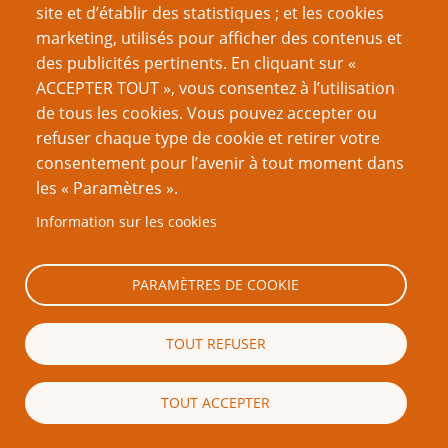
site et d’établir des statistiques ; et les cookies
Moi : Euh, je pensais qu'il parlait du déodorant.
marketing, utilisés pour afficher des contenus et
des publicités pertinents. En cliquant sur «
Francesca : Quoi ?
ACCEPTER TOUT », vous consentez à l’utilisation
de tous les cookies. Vous pouvez accepter ou
Moi : Ben c'était en majuscules !
refuser chaque type de cookie et retirer votre
consentement pour l’avenir à tout moment dans
Yetch : Mais pourquoi il apporterait du déo dans un—
les « Paramètres ».
Aïe !
Information sur les cookies
Hentai Cowboy : salon d'artisanat ?
Moi : Bien récupéré.
PARAMÈTRES DE COOKIE
Yetch : Ça n'a pas de sens.
TOUT REFUSER
Moi : Tu joues un Malkavien [clan de vampires aliénés
(NdT)], va falloir t’y faire.
TOUT ACCEPTER
Enfant 2 : J'en touche quelques-uns dans la gueule ?