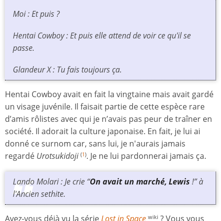
Moi : Et puis ?
Hentai Cowboy : Et puis elle attend de voir ce qu'il se
passe.
Glandeur X : Tu fais toujours ça.
Hentai Cowboy avait en fait la vingtaine mais avait gardé
un visage juvénile. Il faisait partie de cette espèce rare
d’amis rôlistes avec qui je n’avais pas peur de traîner en
société. Il adorait la culture japonaise. En fait, je lui ai
donné ce surnom car, sans lui, je n'aurais jamais
regardé
Urotsukidoji
. Je ne lui pardonnerai jamais ça.
(
1
)
Lando Molari : Je crie “
On avait un marché, Lewis
!” à
l'Ancien sethite.
Avez-vous déjà vu la série
Lost in Space
? Vous vous
wiki