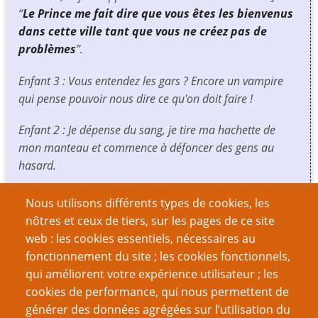
“
Le Prince me fait dire que vous êtes les bienvenus
dans cette ville tant que vous ne créez pas de
problèmes
”.
Enfant 3 : Vous entendez les gars ? Encore un vampire
qui pense pouvoir nous dire ce qu'on doit faire !
Enfant 2 : Je dépense du sang, je tire ma hachette de
mon manteau et commence à défoncer des gens au
hasard.
Enfant 3 : Radical !
Nous utilisons différents types de cookies, les
nôtres et ceux de tiers, sur les pages de ce site
Moi : Une hachette ?
web : les cookies essentiels, nécessaires au
fonctionnement du site ; les cookies fonctionnels,
Enfant 2 : T'as accepté. Regarde là :
small AXE
(petite
qui améliorent votre expérience utilisateur ; les
hache).
cookies de performance, qui nous permettent de
Francesca : AB3, c'est quoi ce bordel ?
générer des données agrégées sur l’utilisation du